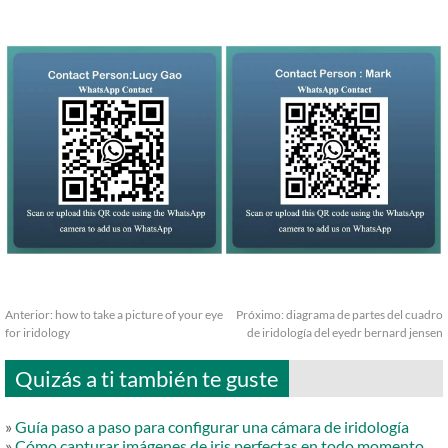
Anterior:
how to take a picture of your eye
Próximo:
diagrama de partes del cuadro
for iridology
de iridología del eyedr bernard jensen
Quizás a ti también te guste
»
Guía paso a paso para configurar una cámara de iridología
»
Cómo capturar imágenes de iris perfectas en todo momento