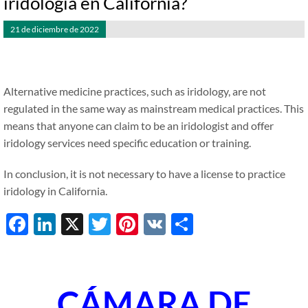
iridología en California?
21 de diciembre de 2022
Alternative medicine practices, such as iridology, are not
regulated in the same way as mainstream medical practices. This
means that anyone can claim to be an iridologist and offer
iridology services need specific education or training.
In conclusion, it is not necessary to have a license to practice
iridology in California.
Facebook
LinkedIn
X
Twitter
Pinterest
VK
Share
CÁMARA DE