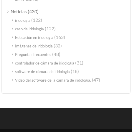
(430)
Noticias
(122)
iridología
(122)
caso de iridología
(163)
Educación en iridología
(32)
Imágenes de iridologia
(48)
Preguntas frecuentes
(31)
controlador de cámara de iridología
(18)
software de cámara de iridología
(47)
Vídeo del software de la cámara de iridología.