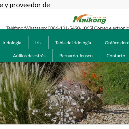
te y proveedor de
Teléfono/Whatsapp: 0086-191-5490-1065| Correo electrónico
iridología
Iris
Tabla de iridología
Gráfico der
Anillos de estrés
Bernardo Jensen
Contacto