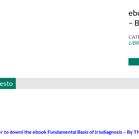
eb
–
B
CAT
LIB
esto
er to downl the ebook Fundamental Basis of Irisdiagnosis
–
By T