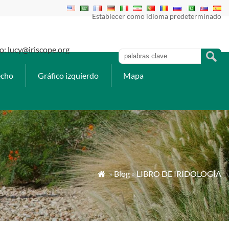
Establecer como idioma predeterminado
: lucy@iriscope.org
echo
Gráfico izquierdo
Mapa
»
Blog
»
LIBRO DE IRIDOLOGÍA
