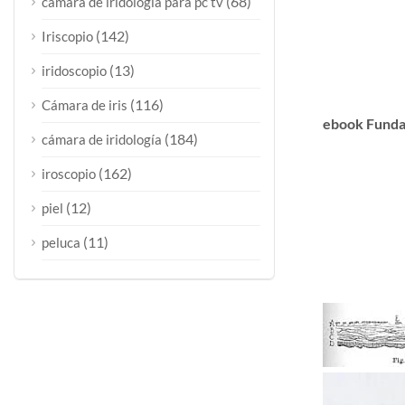
(68)
cámara de iridología para pc tv
(142)
Iriscopio
(13)
iridoscopio
(116)
Cámara de iris
ebook Fundam
(184)
cámara de iridología
(162)
iroscopio
(12)
piel
(11)
peluca