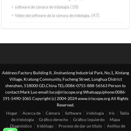
(18)
software de cámara de iridología
(47)
Vídeo del software de la cámara de iridología.
Address:Factory Building II, Jinshanlong Industrial Park, No.1, Xintang
Village, Kratong Community, Fucheng Street, Longhua District
shenzhen, 518000 GD,China TEL:0086-0755-888-56563 Person to
contact:Mark Luo email:lucy@iriscope.org Whatsapp/phone:0086-
191-5490-1065 Copyright (c) 2004-2024 www.iriscope.org All Rights
Reserved.
Hogar
Acerca de
Cámara
Software
iridología
Iris
Tabla
de iridología
Gráfico derecho
Gráfico izquierdo
Mapa
Diagnóstico
Iridólogo
Proceso de dar un título
Anillos de