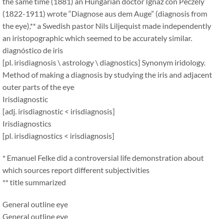
the same time (1881) an Hungarian doctor Ignaz con Péczély
(1822-1911) wrote
“
Diagnose aus dem Auge
”
(diagnosis from
the eye),** a Swedish pastor Nils Liljequist made independently
an iristopographic which seemed to be accurately similar.
diagnóstico de iris
[pl. irisdiagnosis \ astrology \ diagnostics] Synonym iridology.
Method of making a diagnosis by studying the iris and adjacent
outer parts of the eye
Irisdiagnostic
[adj. irisdiagnostic
<
irisdiagnosis]
Irisdiagnostics
[pl. irisdiagnostics
<
irisdiagnosis]
* Emanuel Felke did a controversial life demonstration about
which sources report different subjectivities
** title summarized
General outline eye
General outline eye