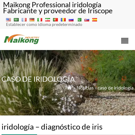
Maikong Professional iridología
Fabricante y proveedor de Iriscope
Establecer como idioma predeterminado
CASO DE IRIDOLOGÍA
»
Noticias
»
caso de iridología

iridología – diagnóstico de iris