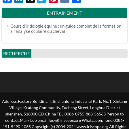
ENTRAÎNEMENT
Cours d'iridologie équine : un guide complet de la formation
à l'analyse oculaire du cheval
RECHERCHE
Address:Factory Building II, Jinshanlong Industrial Park, No.1, Xintang
Village, Kratong Community, Fucheng Street, Longhua District
shenzhen, 518000 GD,China TEL:0086-0755-888-56563 Person to
contact:Mark Luo email:lucy@iriscope.org Whatsapp/phone:0086-
191-5490-1065 Copyright (c) 2004-2024 www.iriscope.org All Rights