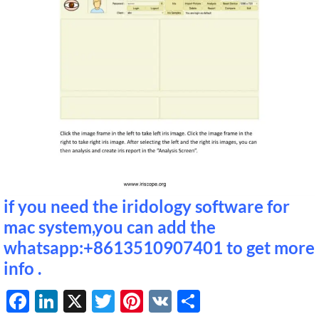
if you need the iridology software for
mac system,you can add the
whatsapp:+8613510907401 to get more
info .
Facebook
LinkedIn
X
Twitter
Pinterest
VK
Share