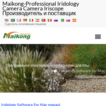
Maikong-Professional Iridology
Camera Camera Iriscope
Производитель и поставщик
Сделать основным языком
1>
Программное обеспечение иридологии для Mac
» Iridology Software For Mac

Iridology Software For Mac manaul