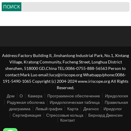
ПОИСК
Address:Factory Building II, Jinshanlong Industrial Park, No.1, Xintang
Village, Kratong Community, Fucheng Street, Longhua District
shenzhen, 518000 GD,China TEL:0086-0755-888-56563 Person to
contact:Mark Luo email:lucy@iriscope.org Whatsapp/phone:0086-
191-5490-1065 Copyright (c) 2004-2024 www.iriscope.org All Rights
Reserved.
Дом
О
Камера
Программное обеспечение
Иридология
Радужная оболочка
Иридологическая таблица
Правильная
диаграмма
Левый график
Карта
Диагноз
Иридолог
Сертификация
Стрессовые кольца
Бернард Дженсен
Контакт