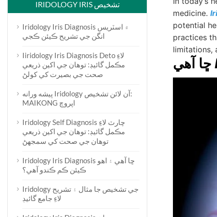
In today’s 
IRIDOLOGY IRIS تشخيص
medicine.
potential he
Iridology Iris Diagnosis ۾ اسٽريس
انگن جي تشريح ڪيئن ڪجي
practices t
limitations
Iiridology Iris Diagnosis Deto لاءِ
ڇا آهي
مڪمل گائيڊ: توهان جي اکين ذريعي
صحت جي بصيرت کي کولڻ
پيشه ورانه Iridology آن لائن تشخيص:
MAIKONG اپروچ
Iridology Self Diagnosis چارٽ لاءِ
مڪمل گائيڊ: توهان جي اکين ذريعي
توهان جي صحت کي سمجهڻ
Iridology Iris Diagnosis ڇا آهي ۽ اهو
ڪيئن ڪم ڪندو آهي؟
Iridology جي تشخيص جا مثال ۽ تشريح
لاءِ جامع گائيڊ