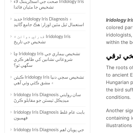
صحت جي اسڪريننگ لاء Iridology Iris
تشخيص جا مٿيان فائدا
جديد Iridology Iris Diagnosis ۾
استعمال ٿيل مٿين اوزار: هڪ جامع گائيڊ
colored part
iridologists
قدرتي دوائن ۾ Iridology Iris
تشخيص جي تاريخ
within the b
ڇا Iridology Iris تشخيص بيماري جي
شروعاتي نشانين کي ظاهر ڪري
سگھي ٿو؟
The roots o
to ancient 
ڪيئن Iridology Iris تشخيص سڄي دنيا
Hungarian p
۾ مشق ڪئي وئي آهي
the bird suf
Iridology Iris Diagnosis سان روايتي
conditions.
ميڊيڪل ٽيسٽن جو مقابلو ڪرڻ
Another sig
Iridology Iris Diagnosis بابت عام غلط
فهميون
containing 
illustrations
Iridology Iris Diagnosis جي پويان اهم