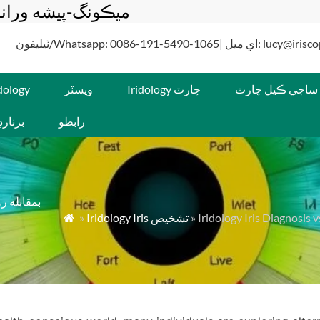
ميڪونگ-پيشه ورانه
Whatsapp: 0086-| اي ميل: lucy@iriscope.org
ساڄي ڪيل چارٽ
Iridology چارٽ
ويسٽر
idology
رابطو
برنار
ris Diagnosis
» Iridology Iris Diagnosi
Iridology Iris تشخيص
»
