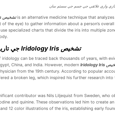
زي واري علائقي جي جسم جي سسٽم سان
is an alternative medicine technique that analyzes p
Iridology Iris تشخيص
 of the eye) to gather information about a person’s overall
, use specialized charts that divide the iris into multiple 
ody.
Iridology Iris تشخيص
جي تاريخي ترقي
f iridology can be traced back thousands of years, with ev
Iridolo تشخيص
Egypt, China, and India. However, modern
hysician from the 19th century. According to popular accoun
fered a broken leg, which inspired his further research int
nificant contributor was Nils Liljequist from Sweden, who o
iodine and quinine. These observations led him to create an
 and 12 color illustrations of the iris, establishing early fou