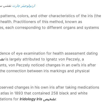
ارڊولوجيٽر چارٽ
نقشي سا
atterns, colors, and other characteristics of the iris (the
 health. Practitioners of this method, known as
zones, each corresponding to different organs and systems
idence of eye examination for health assessment dating
is largely attributed to Ignatz von Peczely, a
gy Iris
ts, von Peczely noticed changes in an owl’s iris after
o the connection between iris markings and physical
bserved changes in his own iris after taking medications
 atlas in 1893 that contained 258 black and white
.
Iridology Iris تشخيص
ndations for