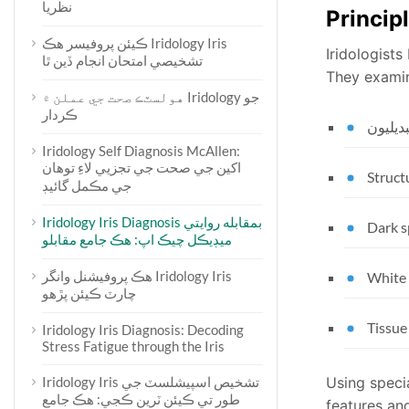
نظريا
Princip
ڪيئن پروفيسر هڪ Iridology Iris
Iridologists 
تشخيصي امتحان انجام ڏين ٿا
They examine
هولسٽڪ صحت جي عملن ۾ Iridology جو
ڪردار
ديليون
Iridology Self Diagnosis McAllen:
اکين جي صحت جي تجزيي لاءِ توهان
Struct
جي مڪمل گائيڊ
Iridology Iris Diagnosis بمقابله روايتي
Dark s
ميڊيڪل چيڪ اپ: هڪ جامع مقابلو
هڪ پروفيشنل وانگر Iridology Iris
White 
چارٽ ڪيئن پڙهو
Tissue
Iridology Iris Diagnosis: Decoding
Stress Fatigue through the Iris
Iridology Iris تشخيص اسپيشلسٽ جي
Using speci
طور تي ڪيئن ٽرين ڪجي: هڪ جامع
features and