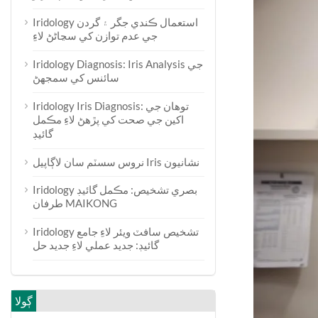
Iridology استعمال ڪندي جگر ۽ گردن
جي عدم توازن کي سڃاڻڻ لاءِ
Iridology Diagnosis: Iris Analysis جي
سائنس کي سمجھڻ
Iridology Iris Diagnosis: توهان جي
اکين جي صحت کي پڙهڻ لاءِ مڪمل
گائيڊ
نروس سسٽم سان لاڳاپيل Iris نشانيون
Iridology بصري تشخيص: مڪمل گائيڊ
طرفان MAIKONG
Iridology تشخيص سافٽ ويئر لاءِ جامع
گائيڊ: جديد عملي لاءِ جديد حل
ڳولا