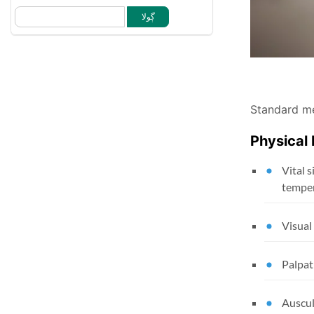
Standard me
Physical
Vital 
temper
Visual
Palpat
Auscul