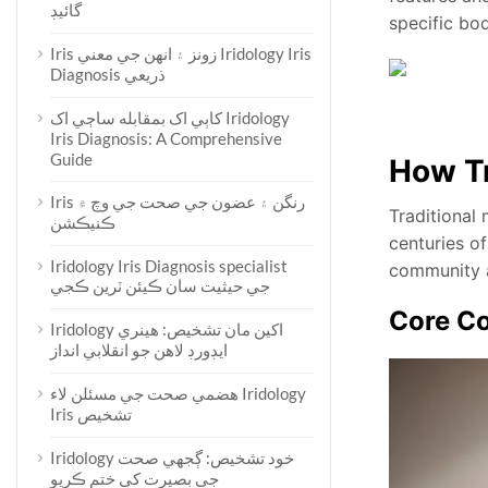
گائيڊ
specific bod
Iris زونز ۽ انهن جي معني Iridology Iris
Diagnosis ذريعي
کاٻي اک بمقابله ساڄي اک Iridology
Iris Diagnosis: A Comprehensive
Guide
How Tr
Iris رنگن ۽ عضون جي صحت جي وچ ۾
Traditional
ڪنيڪشن
centuries of
Iridology Iris Diagnosis specialist
community a
جي حيثيت سان ڪيئن ٽرين ڪجي
Core Co
Iridology اکين مان تشخيص: هينري
ايڊورڊ لاهن جو انقلابي انداز
هضمي صحت جي مسئلن لاء Iridology
Iris تشخيص
Iridology خود تشخيص: ڳجھي صحت
جي بصيرت کي ختم ڪريو