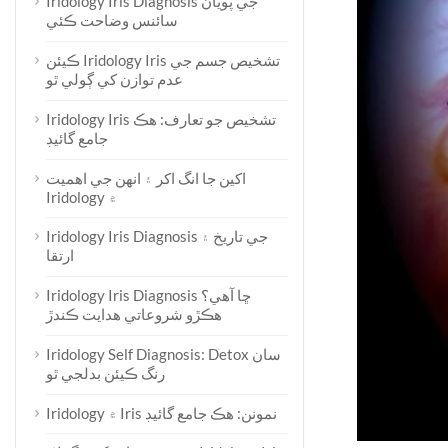
Iridology Iris Diagnosis جي پويان
سائنس وضاحت ڪئي
ڪيئن Iridology Iris تشخيص جسم جي
عدم توازن کي ڳولي ٿو
Iridology Iris تشخيص جو تعارف: هڪ
جامع گائيڊ
اکين جا انگ اکر ۽ انهن جي اهميت
Iridology ۾
Iridology Iris Diagnosis جي تاريخ ۽
ارتقا
Iridology Iris Diagnosis ڇا آهي؟
ھڪڙو شروعاتي ھدايت ڪندڙ
Iridology Self Diagnosis: Detox سان
رنگ ڪيئن بدلجي ٿو
Iridology ۾ Iris نمونن: هڪ جامع گائيڊ