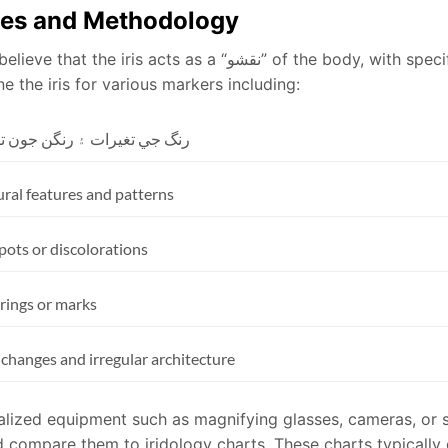
les and Methodology
of the body, with spec
“نقشو”
believe that the iris acts as a
 the iris for various markers including:
رنگ جي تغيرات ۽ رنگن جون تب
ural features and patterns
pots or discolorations
rings or marks
 changes and irregular architecture
alized equipment such as magnifying glasses, cameras, or s
 compare them to iridology charts. These charts typically d