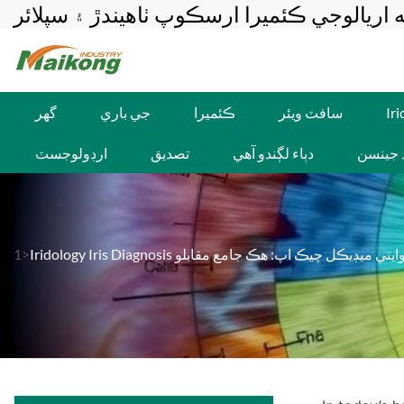
 اريالوجي ڪئميرا ارسڪوپ ٺاهيندڙ ۽ سپلائر
Ir
سافٽ ويئر
ڪئميرا
جي باري
گهر
ڊ جينسن
دٻاء لڳندو آهي
تصديق
ارڊولوجسٽ
Iridology I بمقابله روايتي ميڊيڪل چيڪ اپ: هڪ جامع مقابلو
1>