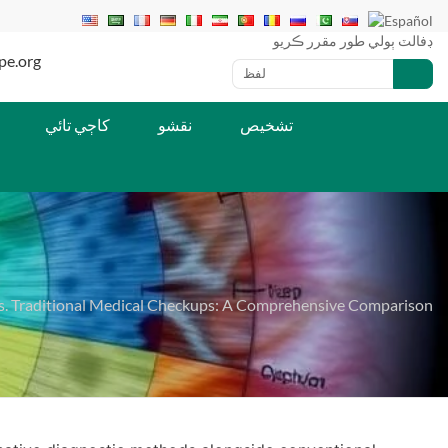
ڊفالٽ ٻولي طور مقرر ڪريو
ٽيليفون/191-5490-1065
تشخيص
نقشو
کاڄي تائي
s vs. Traditional Medical Checkups: A Comprehensive Comparison