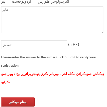
ٻيو
آئيريڊولوجي ڪورس
ارڊولوجسٽ
=؟
9
+
6
Please enter the answer to the sum & Click Submit to verify your
registration.
جيڪڏهن جمع ڪرائڻ ناڪام آهي، مهرباني ڪري پنهنجو برائوزر پيج ۽ ٻيهر جمع
ڪرايو.
پيغام موڪليو