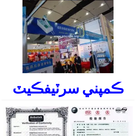
ڪمپني سرٽيفڪيٽ