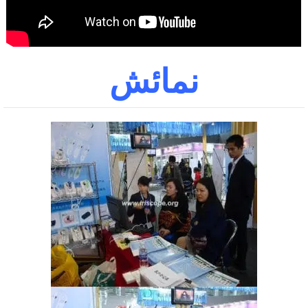
نمائش