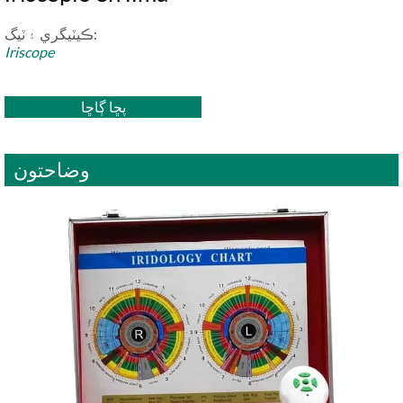
ڪيٽيگري ۽ ٽيگ:
Iriscope
پڇا ڳاڇا
وضاحتون