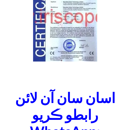
اسان سان آن لائن
رابطو ڪريو