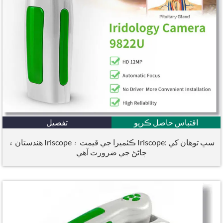
اقتباس حاصل ڪريو
تفصيل
هندستان ۾ Iriscope ڪئميرا جي قيمت ۽ Iriscope: سڀ توهان کي
ڄاڻڻ جي ضرورت آهي