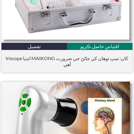
اقتباس حاصل ڪريو
تفصيل
Iriscope انڊيا MAIKONG کان: سڀ توھان کي ڄاڻڻ جي ضرورت
آھي