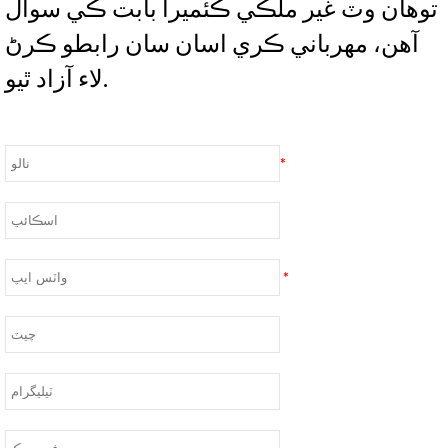
توهان وٽ غير ملڪي ڪئميرا بابت ڪي سوال
آهن، مهرباني ڪري اسان سان رابطو ڪرڻ
لاء آزاد ٿيو.
*
*