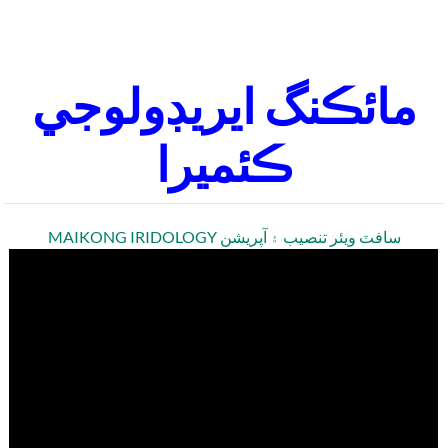
مائڪنگ ايريڊولوجي
ڪئميرا
MAIKONG IRIDOLOGY سافٽ ويئر تنصيب ۽ آپريشن