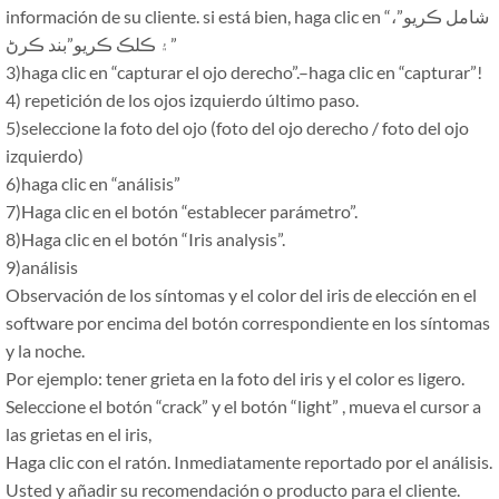
“شامل ڪريو”،
información de su cliente. si está bien, haga clic en
۽ ڪلڪ ڪريو”بند ڪرڻ”
3)haga clic en
“
capturar el ojo derecho
”.–
haga clic en
“
capturar
”!
4) repetición de los ojos izquierdo último paso.
5)seleccione la foto del ojo (foto del ojo derecho / foto del ojo
izquierdo)
6)haga clic en
“
análisis
”
7)Haga clic en el botón
“
establecer parámetro
”.
8)Haga clic en el botón
“
Iris analysis
”.
9)análisis
Observación de los síntomas y el color del iris de elección en el
software por encima del botón correspondiente en los síntomas
y la noche.
Por ejemplo: tener grieta en la foto del iris y el color es ligero.
Seleccione el botón
“
crack
”
y el botón
“
light
”
, mueva el cursor a
las grietas en el iris,
Haga clic con el ratón. Inmediatamente reportado por el análisis.
Usted y añadir su recomendación o producto para el cliente.