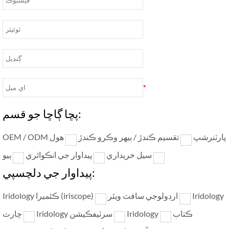
*
پڇا ڳاڇا جو قسم:
OEM / ODM پارٽنرشپ
تقسيم ڪندڙ / ٻيهر وڪرو ڪندڙ
هول
ٻيو
سيل خريداري
پيداوار جي انڪوائري
پيداوار جي دلچسپي:
Iridology
ارڊولوجي سافٽ ويئر
Iridology ڪئميرا (iriscope)
Iridology ڪتاب
Iridology سرٽيفڪيشن
چارٽ