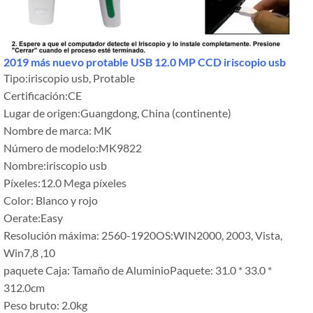
2019 más nuevo protable USB 12.0 MP CCD iriscopio usb
Tipo:iriscopio usb, Protable
Certificación:CE
Lugar de origen:Guangdong, China (continente)
Nombre de marca: MK
Número de modelo:MK9822
Nombre:iriscopio usb
Píxeles:12.0 Mega píxeles
Color: Blanco y rojo
Oerate:Easy
Resolución máxima: 2560-1920OS:WIN2000, 2003, Vista,
Win7,8 ,10
paquete Caja: Tamaño de AluminioPaquete: 31.0 * 33.0 *
312.0cm
Peso bruto: 2.0kg