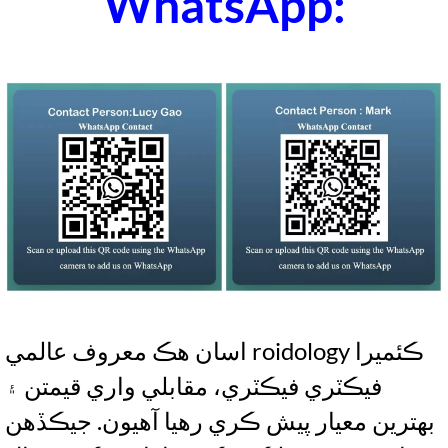
WhatsApp:
اسان هڪ معروف عالمي roidology ڪئميرا
فيڪٽري فيڪٽري، مقابلي واري قيمتن ۽
بهترين معيار پيش ڪري رهيا آهيون. جيڪڏهن