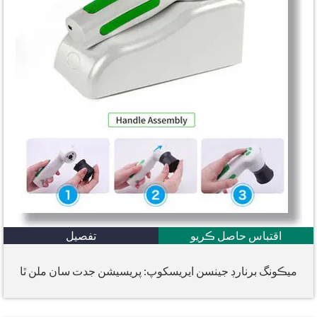
اقتباس حاصل ڪريو
تفصيل
ميڪونگ برنارڊ جينسن ايريسکوپ: پريسيشن جدت سان ملن ٿا