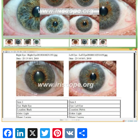
Facebook
LinkedIn
X
Twitter
Pinterest
VK
Share