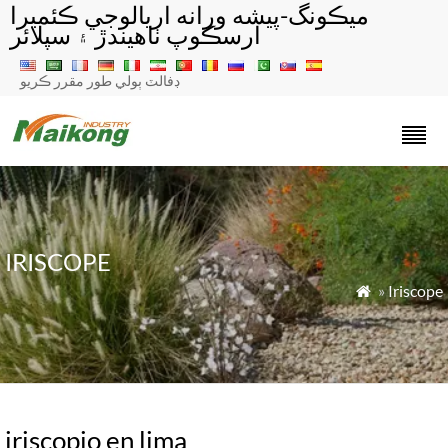
ميڪونگ-پيشه ورانه اريالوجي ڪئميرا
ارسڪوپ ٺاهيندڙ ۽ سپلائر
ڊفالٽ ٻولي طور مقرر ڪريو
IRISCOPE
»
Iriscope

iriscopio en lima