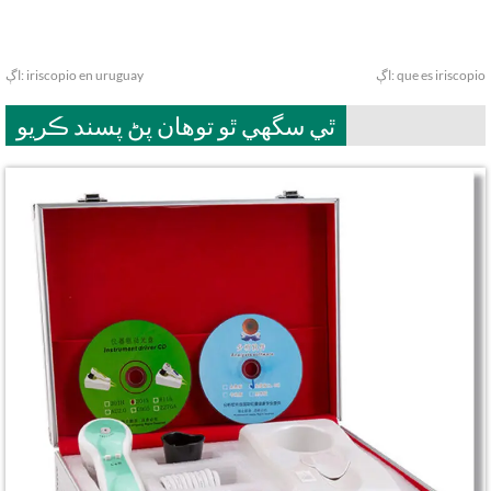
que es iriscopio
اڳ:
iriscopio en uruguay
اڳ:
ٿي سگهي ٿو توهان پڻ پسند ڪريو