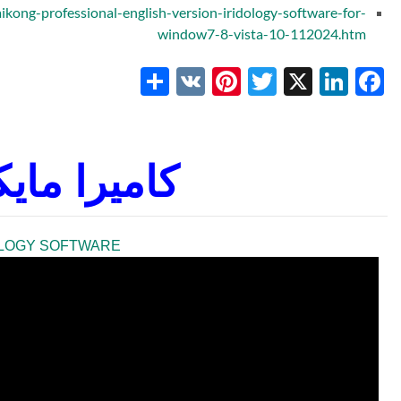
aikong-professional-english-version-iridology-software-for-
window7-8-vista-10-112024.htm
Share
Pinterest
VK
Twitter
LinkedIn
Facebook
X
كاميرا ماي
KONG IRIDOLOGY SOFTWARE