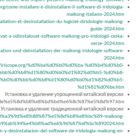
org/come-installare-e-disinstallare-il-software-di-iridologia-
maikong-italiano-2024.htm
tallation-et-desinstallation-du-logiciel-diridologie-maikong-
guide-2024.htm
lovat-a-odinstalovat-software-maikong-pro-iridologii-ceska-
verze-2024.htm
allation-und-deinstallation-der-maikong-iridologie-software-
2024.htm
://iriscope.org/%d0%ba%d0%b0%d0%ba-%d0%b4%d0%b0-
%bb%d0%b8%d1%80%d0%b0%d1%82%d0%b5-%d0%b8-
%b0%d0%bb%d0%b8%d1%80%d0%b0%d1%82%d0%b5-
%d1%81%d0%be.htm
Установка и удаление упрощенной китайской версии:
%8e%e5%8d%b8%e8%bd%bd%e6%8c%87%e5%8d%97.htm
Установка и удаление традиционной китайской версии:
%e8%a3%9d%e8%88%87%e5%8d%b8%e8%bc%89-maikong-
9%ab%94%e4%b8%ad%e6%96%87%ef%bc%892024.htm
ion-y-desinstalacion-del-software-de-iridologia-maikong-en-