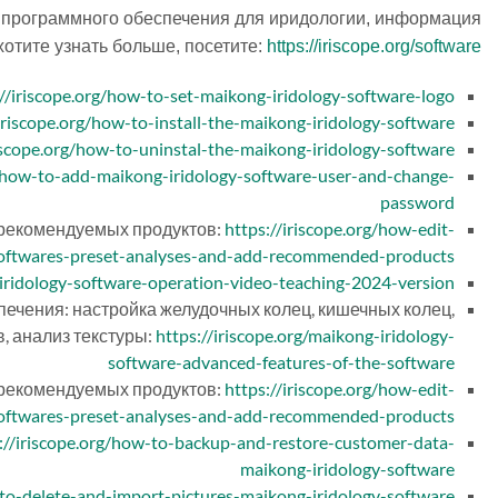
 программного обеспечения для иридологии, информация
отите узнать больше, посетите:
https://iriscope.org/software
://iriscope.org/how-to-set-maikong-iridology-software-logo
/iriscope.org/how-to-install-the-maikong-iridology-software
riscope.org/how-to-uninstal-the-maikong-iridology-software
g/how-to-add-maikong-iridology-software-user-and-change-
password
рекомендуемых продуктов:
https://iriscope.org/how-edit-
softwares-preset-analyses-and-add-recommended-products
-iridology-software-operation-video-teaching-2024-version
ечения: настройка желудочных колец, кишечных колец,
, анализ текстуры:
https://iriscope.org/maikong-iridology-
software-advanced-features-of-the-software
рекомендуемых продуктов:
https://iriscope.org/how-edit-
softwares-preset-analyses-and-add-recommended-products
://iriscope.org/how-to-backup-and-restore-customer-data-
maikong-iridology-software
-to-delete-and-import-pictures-maikong-iridology-software