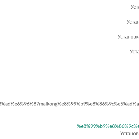
Уст
Уста
Установк
Уст
%e4%b8%ad%e6%96%87maikong%e8%99%b9%e8%86%9c%e5%
%e8%99%b9%e8%86%9c%e
Установ