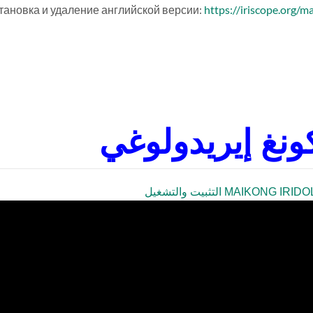
тановка и удаление английской версии:
https://iriscope.org/m
كونغ إيريدولوغي
MAI التثبيت والتشغيل