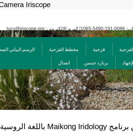
Camera Iriscope
: lucy@iriscope.org
لقزحية
قزحية
مخطط القزحية
الرسم البياني الصح
إجهاد
برنارد جنسن
اتصال