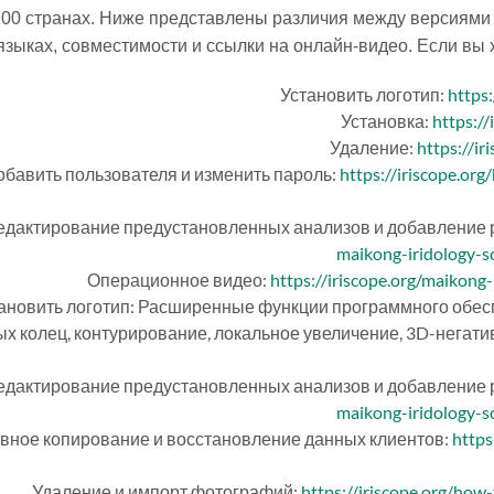
100 странах. Ниже представлены различия между версиями
языках, совместимости и ссылки на онлайн-видео. Если вы х
Установить логотип:
https
Установка:
https:/
Удаление:
https://i
обавить пользователя и изменить пароль:
https://iriscope.or
едактирование предустановленных анализов и добавление 
maikong-iridology-
Операционное видео:
https://iriscope.org/maikong
ановить логотип: Расширенные функции программного обесп
х колец, контурирование, локальное увеличение, 3D-негатив
едактирование предустановленных анализов и добавление 
maikong-iridology-
вное копирование и восстановление данных клиентов:
https
Удаление и импорт фотографий:
https://iriscope.org/how