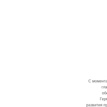
С момента
гл
об
Гер
развития п