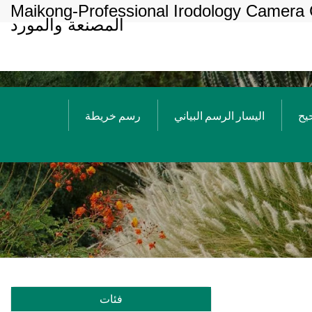
Maikong-Professional Irodology Camera 
المصنعة والمورد
يح
اليسار الرسم البياني
رسم خريطة
فئات