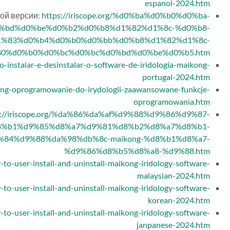
espanol-2024.htm
ой версии:
https://iriscope.org/%d0%ba%d0%b0%d0%ba-
%bd%d0%be%d0%b2%d0%b8%d1%82%d1%8c-%d0%b8-
1%83%d0%b4%d0%b0%d0%bb%d0%b8%d1%82%d1%8c-
0%d0%b0%d0%bc%d0%bc%d0%bd%d0%be%d0%b5.htm
mo-instalar-e-desinstalar-o-software-de-iridologia-maikong-
portugal-2024.htm
kong-oprogramowanie-do-irydologii-zaawansowane-funkcje-
oprogramowania.htm
s://iriscope.org/%da%86%da%af%d9%88%d9%86%d9%87-
8%b1%d9%85%d8%a7%d9%81%d8%b2%d8%a7%d8%b1-
84%d9%88%da%98%db%8c-maikong-%d8%b1%d8%a7-
%d9%86%d8%b5%d8%a8-%d9%88.htm
w-to-user-install-and-uninstall-maikong-iridology-software-
malaysian-2024.htm
w-to-user-install-and-uninstall-maikong-iridology-software-
korean-2024.htm
w-to-user-install-and-uninstall-maikong-iridology-software-
janpanese-2024.htm