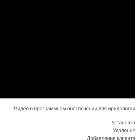
Видео о программном обеспечении для иридологии:
Установка
Удаление
Добавление клиента