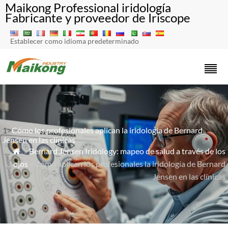
Maikong Professional iridología
Fabricante y proveedor de Iriscope
Establecer como idioma predeterminado
1>
Cómo los profesionales aplican la iridología de Bernard
Jensen en las clínicas
»
Bernard Jensen Iridology: mapeo de salud a través de los

ojos
» Cómo aplican los profesionales la iridología de Bernard
Jensen en las clínicas