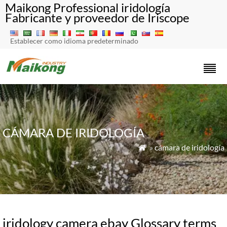
Maikong Professional iridología
Fabricante y proveedor de Iriscope
Establecer como idioma predeterminado
CÁMARA DE IRIDOLOGÍA
»
cámara de iridología

iridology camera ebay Glossary terms