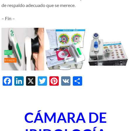
de respaldo adecuado que se merece.
– Fin –
Facebook
LinkedIn
X
Twitter
Pinterest
VK
Share
CÁMARA DE