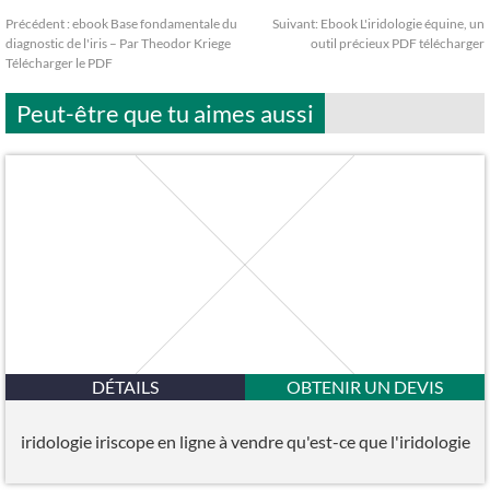
Précédent :
ebook Base fondamentale du
Suivant:
Ebook L'iridologie équine, un
diagnostic de l'iris – Par Theodor Kriege
outil précieux PDF télécharger
Télécharger le PDF
Peut-être que tu aimes aussi
DÉTAILS
OBTENIR UN DEVIS
iridologie iriscope en ligne à vendre qu'est-ce que l'iridologie