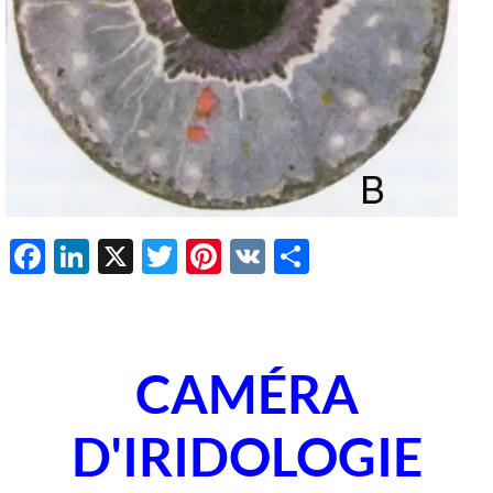
Facebook
LinkedIn
X
Twitter
Pinterest
VK
Share
CAMÉRA
D'IRIDOLOGIE