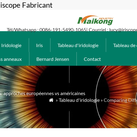
iscope Fabricant
Tél/Whatsapp : 0086-191-5490-1065| Courriel : lucy@iriscop
Iridologie
Iris
Tableau d'iridologie
Tableau de 
ss anneaux
Bernard Jensen
Contact
es: approches européennes vs américaines
»
Tableau d'iridologie
» Comparing Diff
