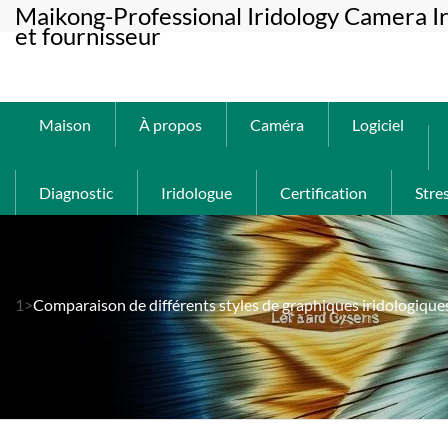
Maikong-Professional Iridology Camera Ir
et fournisseur
Maison
À propos
Caméra
Logiciel
Diagnostic
Iridologue
Certification
Stre
1>
Comparaison de différents styles de graphiques iridologiqu