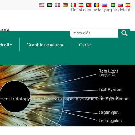
Defini comme langue par défaut
e.org
droite
Graphique gauche
Carte
erent Iridology Chart Styles: European vs American Approaches