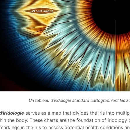
Un tableau d'iridologie standard cartographiant les zo
d'iridologie
serves as a map that divides the iris into mult
in the body. These charts are the foundation of iridology p
markings in the iris to assess potential health conditions a