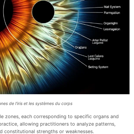
nes de l'iris et les systèmes du corps
iple zones, each corresponding to specific organs and
ractice, allowing practitioners to analyze patterns,
nd constitutional strengths or weaknesses.