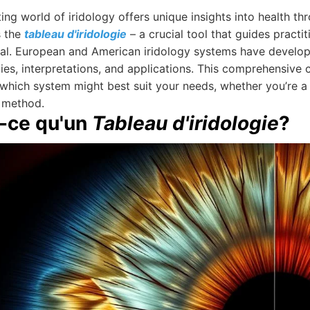
ing world of iridology offers unique insights into health thr
s the
tableau d'iridologie
– a crucial tool that guides practit
al. European and American iridology systems have develope
es, interpretations, and applications. This comprehensive c
hich system might best suit your needs, whether you’re a pr
 method.
-ce qu'un
Tableau d'iridologie
?