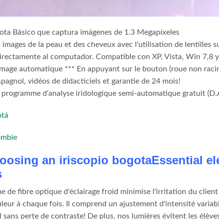
gota Básico que captura imágenes de 1.3 Megapíxeles
images de la peau et des cheveux avec l'utilisation de lentilles 
irectamente al computador. Compatible con XP, Vista, Win 7,8 y
mage automatique *** En appuyant sur le bouton (roue non raci
agnol, vidéos de didacticiels et garantie de 24 mois!
programme d'analyse iridologique semi-automatique gratuit (D.A
otá
ombie
osing an iriscopio bogotaEssential ele
s
 de fibre optique d'éclairage froid minimise l'irritation du clie
uleur à chaque fois. Il comprend un ajustement d'intensité varia
 sans perte de contraste! De plus, nos lumières évitent les élève