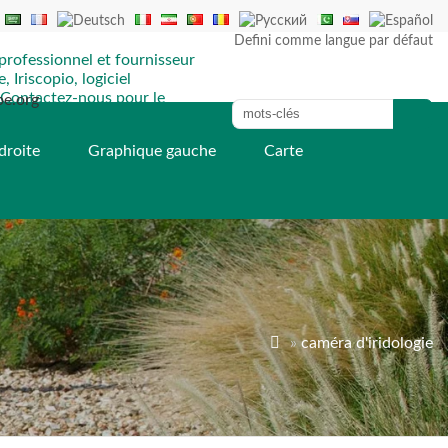
Defini comme langue par défaut
pe.org
droite
Graphique gauche
Carte

»
caméra d'iridologie