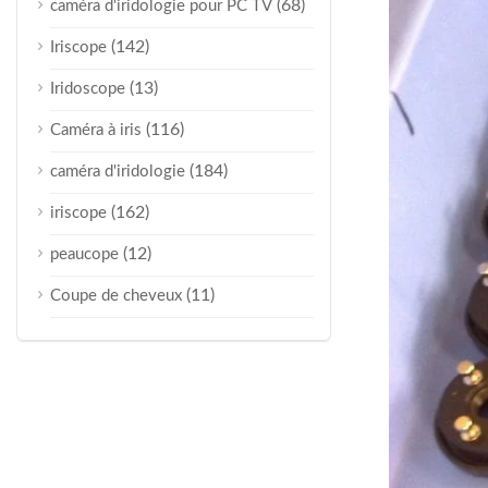
(68)
caméra d'iridologie pour PC TV
(142)
Iriscope
(13)
Iridoscope
(116)
Caméra à iris
(184)
caméra d'iridologie
(162)
iriscope
(12)
peaucope
(11)
Coupe de cheveux