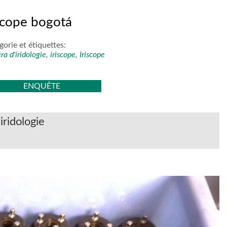
iscope bogotá
gorie et étiquettes:
a d'iridologie
,
iriscope
,
Iriscope
ENQUÊTE
iridologie