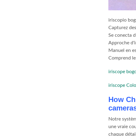
iriscopio bo
Capturez des 
Se conecta d
Approche d'i
Manuel en esp
Comprend le 
iriscope bog
iriscope Col
How Cho
camera
Notre système
une vraie co
chaque détail