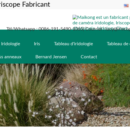
iscope Fabricant
Tél/Whatsapp : 0086-191-5490-1065| Courriel : lucy@irisco
Iridologie
Iris
Tableau d'iridologie
Tableau de 
ss anneaux
Bernard Jensen
Contact