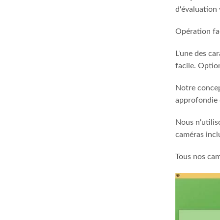
d'évaluation 
Opération fac
L'une des car
facile. Option
Notre concep
approfondie d
Nous n'utili
caméras inclu
Tous nos camé