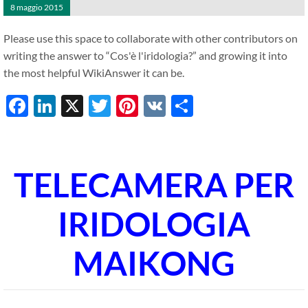
8 maggio 2015
Please use this space to collaborate with other contributors on
writing the answer to
“Cos'è l'iridologia?”
and growing it into
the most helpful WikiAnswer it can be.
Facebook
LinkedIn
X
Twitter
Pinterest
VK
Share
TELECAMERA PER
IRIDOLOGIA
MAIKONG