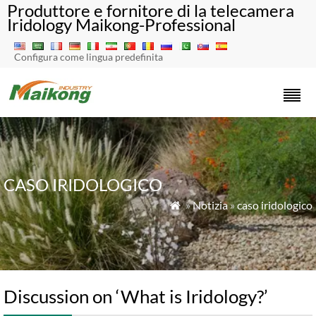
Produttore e fornitore di la telecamera
Iridology Maikong-Professional
Configura come lingua predefinita
CASO IRIDOLOGICO
»
Notizia
»
caso iridologico

Discussion on ‘What is Iridology?
’