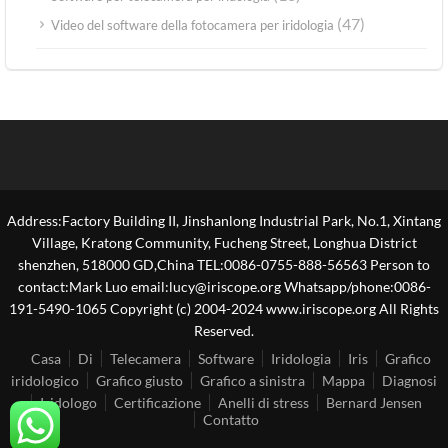
(47)
Video del software della fotocamera per iridologia
Address:Factory Building II, Jinshanlong Industrial Park, No.1, Xintang
Village, Kratong Community, Fucheng Street, Longhua District
shenzhen, 518000 GD,China TEL:0086-0755-888-56563 Person to
contact:Mark Luo email:lucy@iriscope.org Whatsapp/phone:0086-
191-5490-1065 Copyright (c) 2004-2024 www.iriscope.org All Rights
Reserved.
Casa
Di
Telecamera
Software
Iridologia
Iris
Grafico
iridologico
Grafico giusto
Grafico a sinistra
Mappa
Diagnosi
Iridologo
Certificazione
Anelli di stress
Bernard Jensen
Contatto