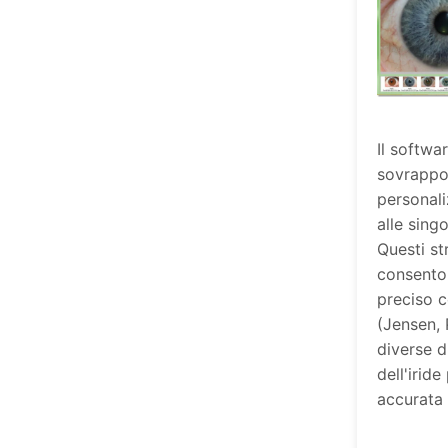
Il softwa
sovrappos
personali
alle singo
Questi s
consento
preciso co
(Jensen, 
diverse d
dell'iride
accurata 