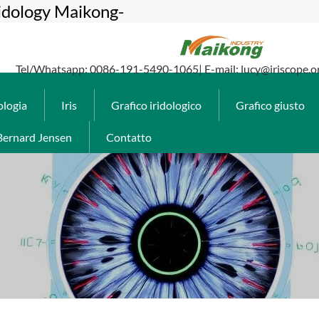
ridology Maikong-
Tel/Whatsapp: 0086-191-5490-1065| E-mail: lucy@iriscope.o
ologia
Iris
Grafico iridologico
Grafico giusto
Bernard Jensen
Contatto