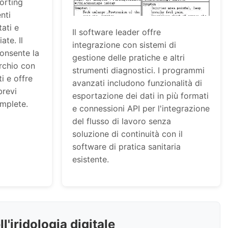
porting
nti
tati e
Il software leader offre
ate. Il
integrazione con sistemi di
onsente la
gestione delle pratiche e altri
rchio con
strumenti diagnostici. I programmi
i e offre
avanzati includono funzionalità di
brevi
esportazione dei dati in più formati
omplete.
e connessioni API per l'integrazione
del flusso di lavoro senza
soluzione di continuità con il
software di pratica sanitaria
esistente.
l'iridologia digitale