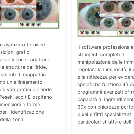
re avanzato fornisce
Il software professionale
izioni grafici
strumenti completi di
zzabili che si adattano
manipolazione delle imm
le strutture dell'iride.
regolare la luminosità, il
trumenti di mappatura
e la nitidezza per eviden
no un allineamento
specifiche funzionalità del
n vari grafici dell'iride
programmi avanzati off
Pesek, ecc.) E ospitano
capacità di ingrandiment
imensioni e forme
30x con chiarezza perfe
 per l'identificazione
pixel e filtri specializzati
della zona.
particolari strutture dell'i