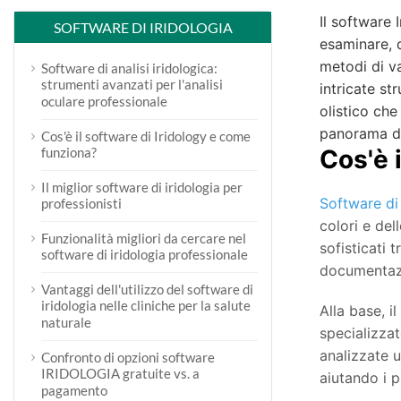
Il software 
SOFTWARE DI IRIDOLOGIA
esaminare, d
metodi di va
Software di analisi iridologica:
strumenti avanzati per l'analisi
intricate st
oculare professionale
olistico che
panorama de
Cos'è il software di Iridology e come
funziona?
Cos'è 
Il miglior software di iridologia per
Software di 
professionisti
colori e del
Funzionalità migliori da cercare nel
sofisticati 
software di iridologia professionale
documentazi
Vantaggi dell'utilizzo del software di
iridologia nelle cliniche per la salute
Alla base, i
naturale
specializzat
analizzate u
Confronto di opzioni software
IRIDOLOGIA gratuite vs. a
aiutando i p
pagamento