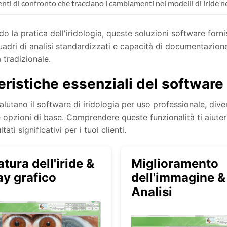
nti di confronto che tracciano i cambiamenti nei modelli di iride 
do la pratica dell'iridologia, queste soluzioni software forn
quadri di analisi standardizzati e capacità di documentazio
a tradizionale.
eristiche essenziali del software 
lutano il software di iridologia per uso professionale, dive
e opzioni di base. Comprendere queste funzionalità ti aiuter
ltati significativi per i tuoi clienti.
ura dell'iride &
Miglioramento
ay grafico
dell'immagine &
Analisi