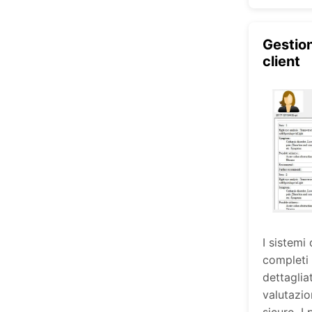
Gestio
client
I sistemi 
completi 
dettaglia
valutazio