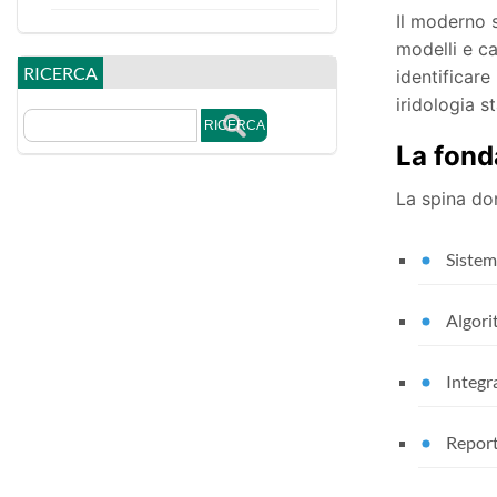
Il moderno s
modelli e ca
RICERCA
identificare 
iridologia sta
La fonda
La spina do
Sistemi
Algori
Integra
Report