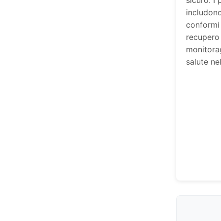
sicuro. I
includono
conformi a
recupero d
monitora
salute ne