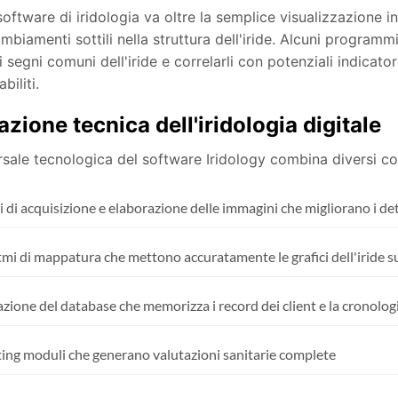
oftware di iridologia va oltre la semplice visualizzazione i
mbiamenti sottili nella struttura dell'iride. Alcuni programmi 
i segni comuni dell'iride e correlarli con potenziali indicatori
biliti.
zione tecnica dell'iridologia digitale
rsale tecnologica del software Iridology combina diversi c
 di acquisizione e elaborazione delle immagini che migliorano i dett
tmi di mappatura che mettono accuratamente le grafici dell'iride su
zione del database che memorizza i record dei client e la cronologia
ing moduli che generano valutazioni sanitarie complete