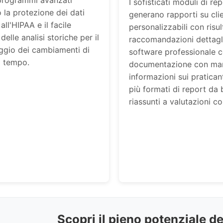
 programmi avanzati
I sofisticati moduli di re
 la protezione dei dati
generano rapporti su clie
ll'HIPAA e il facile
personalizzabili con risul
elle analisi storiche per il
raccomandazioni dettagli
ggio dei cambiamenti di
software professionale c
l tempo.
documentazione con ma
informazioni sui praticant
più formati di report da 
riassunti a valutazioni c
Scopri il pieno potenziale del