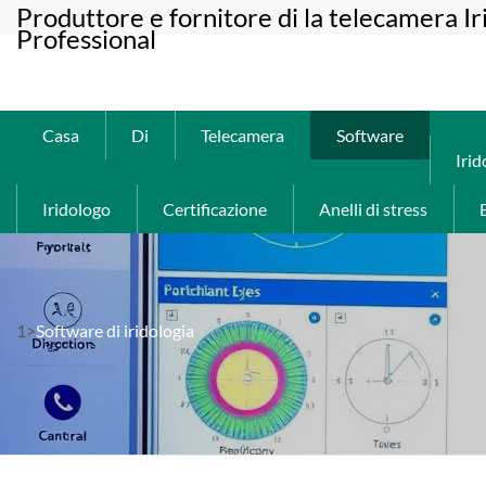
Produttore e fornitore di la telecamera I
Professional
Casa
Di
Telecamera
Software
Irid
Iridologo
Certificazione
Anelli di stress
1>
Software di iridologia