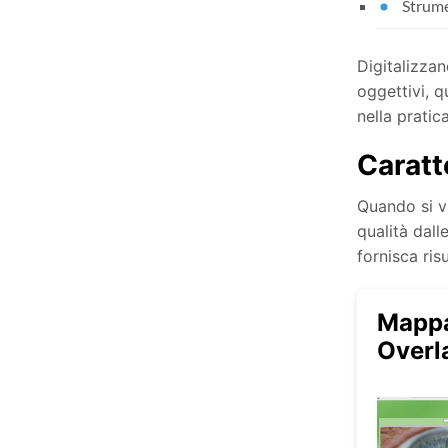
Strume
Digitalizzan
oggettivi, 
nella pratic
Caratt
Quando si va
qualità dall
fornisca risu
Mappat
Overl