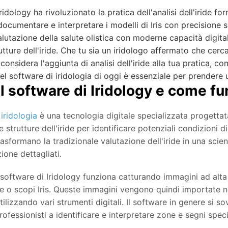
Iridology ha rivoluzionato la pratica dell'analisi dell'iride fo
ocumentare e interpretare i modelli di Iris con precisione 
lutazione della salute olistica con moderne capacità digita
rutture dell'iride. Che tu sia un iridologo affermato che cerc
 considera l'aggiunta di analisi dell'iride alla tua pratica, c
l software di iridologia di oggi è essenziale per prendere 
il software di Iridology e come f
iridologia
è una tecnologia digitale specializzata progettata p
le strutture dell'iride per identificare potenziali condizioni 
trasformano la tradizionale valutazione dell'iride in una sc
one dettagliati.
l software di Iridology funziona catturando immagini ad alta 
e o scopi Iris. Queste immagini vengono quindi importate ne
tilizzando vari strumenti digitali. Il software in genere si s
rofessionisti a identificare e interpretare zone e segni specifi