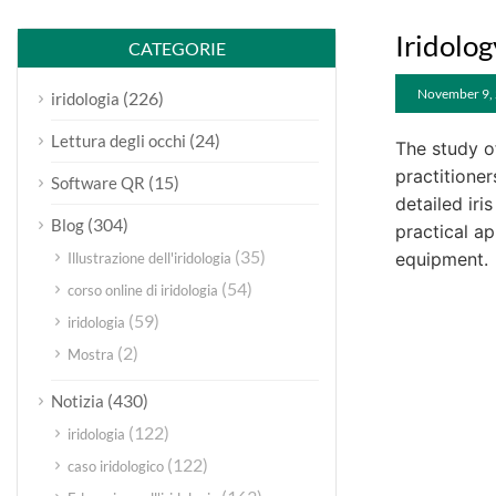
Iridolog
CATEGORIE
November 9,
(226)
iridologia
(24)
Lettura degli occhi
The study of
practitione
(15)
Software QR
detailed ir
(304)
Blog
practical a
(35)
equipment.
Illustrazione dell'iridologia
(54)
corso online di iridologia
(59)
iridologia
(2)
Mostra
(430)
Notizia
(122)
iridologia
(122)
caso iridologico