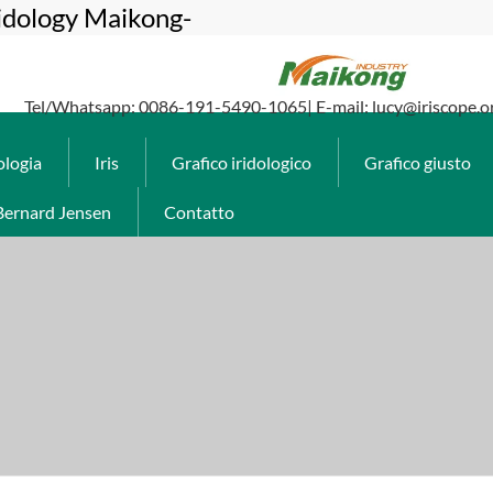
ridology Maikong-
Tel/Whatsapp: 0086-191-5490-1065| E-mail: lucy@iriscope.o
ologia
Iris
Grafico iridologico
Grafico giusto
Bernard Jensen
Contatto