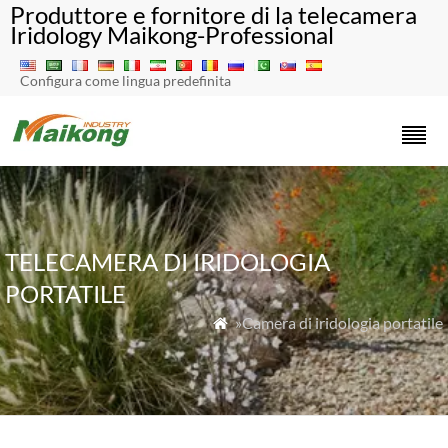
Produttore e fornitore di la telecamera
Iridology Maikong-Professional
Configura come lingua predefinita
TELECAMERA DI IRIDOLOGIA
PORTATILE
»Camera di iridologia portatile
