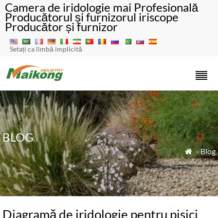
Camera de iridologie mai Profesională
Producătorul și furnizorul iriscope
Producător și furnizor
Setați ca limbă implicită
BLOG
»
Blog

Diagramă de iridologie pentru pisici