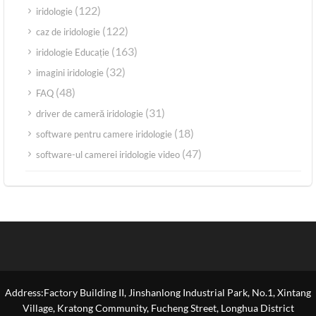
(122)
iridologie
(122)
caz de iridologie
(163)
iridologie Educație
(32)
imagini iridologie
(48)
FAQ
(31)
driver de cameră iridologie
(18)
software pentru camere iridologie
(47)
software-ul camerei iridologie video
Address:Factory Building II, Jinshanlong Industrial Park, No.1, Xintang
Village, Kratong Community, Fucheng Street, Longhua District