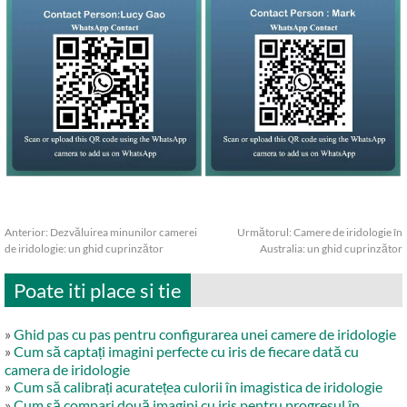
Anterior:
Dezvăluirea minunilor camerei
Următorul:
Camere de iridologie în
de iridologie: un ghid cuprinzător
Australia: un ghid cuprinzător
Poate iti place si tie
»
Ghid pas cu pas pentru configurarea unei camere de iridologie
»
Cum să captați imagini perfecte cu iris de fiecare dată cu
camera de iridologie
»
Cum să calibrați acuratețea culorii în imagistica de iridologie
»
Cum să compari două imagini cu iris pentru progresul în