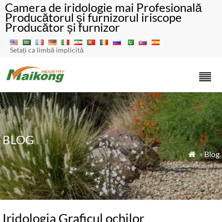
Camera de iridologie mai Profesională
Producătorul și furnizorul iriscope
Producător și furnizor
Setați ca limbă implicită
BLOG
»
Blog

Iridologia Graficul ochilor