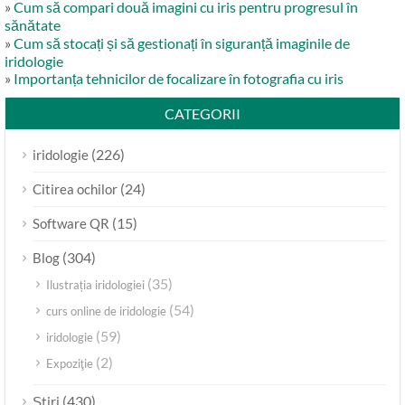
»
Cum să compari două imagini cu iris pentru progresul în
sănătate
»
Cum să stocați și să gestionați în siguranță imaginile de
iridologie
»
Importanța tehnicilor de focalizare în fotografia cu iris
CATEGORII
(226)
iridologie
(24)
Citirea ochilor
(15)
Software QR
(304)
Blog
(35)
Ilustrația iridologiei
(54)
curs online de iridologie
(59)
iridologie
(2)
Expoziţie
(430)
Ştiri