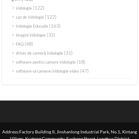
(122)
iridologie
(122)
caz de iridologie
(163)
iridologie Educație
(32)
imagini iridologie
(48)
FAQ
(31)
driver de cameră iridologie
(18)
software pentru camere iridologie
(47)
software-ul camerei iridologie video
Address:Factory Building II, Jinshanlong Industrial Park, No.1, Xintang
Village, Kratong Community, Fucheng Street, Longhua District