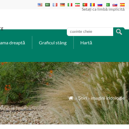
Setați ca limbă implicită
rg
rama dreaptă
Graficul stâng
Hartă
»
Ştiri
»
imagini iridologie
