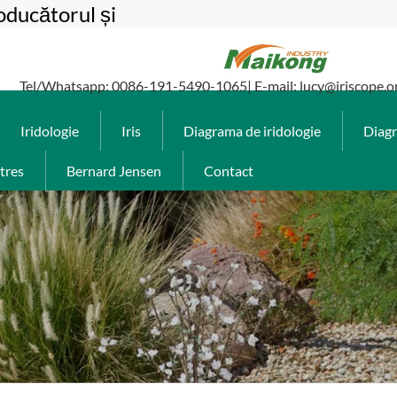
oducătorul și
Tel/Whatsapp: 0086-191-5490-1065| E-mail: lucy@iriscope.o
Iridologie
Iris
Diagrama de iridologie
Diag
stres
Bernard Jensen
Contact