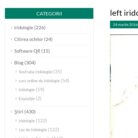
left iri
CATEGORII
24 martie 2016
(226)
iridologie
(24)
Citirea ochilor
(15)
Software QR
(304)
Blog
(35)
Ilustrația iridologiei
(54)
curs online de iridologie
(59)
iridologie
(2)
Expoziţie
(430)
Ştiri
(122)
iridologie
(122)
caz de iridologie