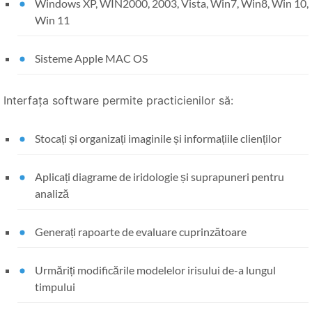
Windows XP, WIN2000, 2003, Vista, Win7, Win8, Win 10,
Win 11
Sisteme Apple MAC OS
Interfața software permite practicienilor să:
Stocați și organizați imaginile și informațiile clienților
Aplicați diagrame de iridologie și suprapuneri pentru
analiză
Generați rapoarte de evaluare cuprinzătoare
Urmăriți modificările modelelor irisului de-a lungul
timpului