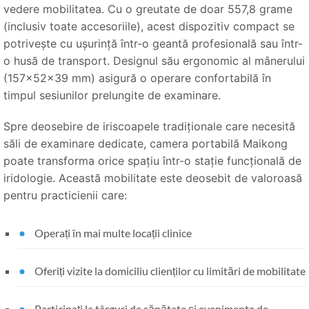
vedere mobilitatea. Cu o greutate de doar 557,8 grame
(inclusiv toate accesoriile), acest dispozitiv compact se
potrivește cu ușurință într-o geantă profesională sau într-
o husă de transport. Designul său ergonomic al mânerului
(157×52×39 mm) asigură o operare confortabilă în
timpul sesiunilor prelungite de examinare.
Spre deosebire de iriscoapele tradiționale care necesită
săli de examinare dedicate, camera portabilă Maikong
poate transforma orice spațiu într-o stație funcțională de
iridologie. Această mobilitate este deosebit de valoroasă
pentru practicienii care:
Operați în mai multe locații clinice
Oferiți vizite la domiciliu clienților cu limitări de mobilitate
Participați la târguri de sănătate și evenimente de