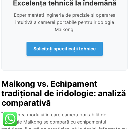
Excelența tehnică la îndemână
Experimentați ingineria de precizie și operarea
intuitivă a camerei portabile pentru iridologie
Maikong.
Solicitați specificații tehnice
Maikong vs. Echipament
tradițional de iridologie: analiză
comparativă
Înțelegerea modului în care camera portabilă de
iridologie Maikong se compară cu echipamentul
tradițional îi ajută pe practicieni să ia decizii informate cu