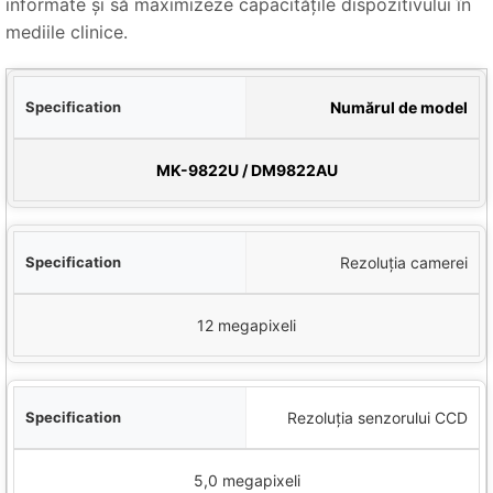
informate și să maximizeze capacitățile dispozitivului în
mediile clinice.
cini
Numărul de model
Detalii
MK-9822U / DM9822AU
Rezoluția camerei
12 megapixeli
Rezoluția senzorului CCD
5,0 megapixeli