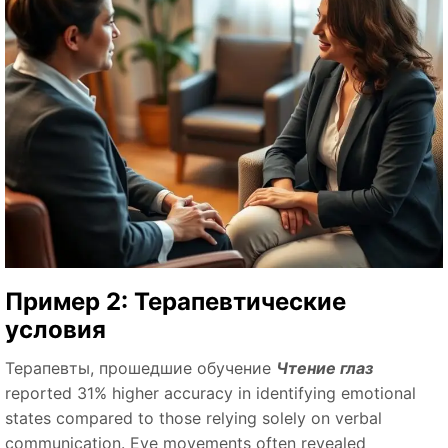
Пример 2: Терапевтические
условия
Терапевты, прошедшие обучение
Чтение глаз
reported 31% higher accuracy in identifying emotional
states compared to those relying solely on verbal
communication. Eye movements often revealed