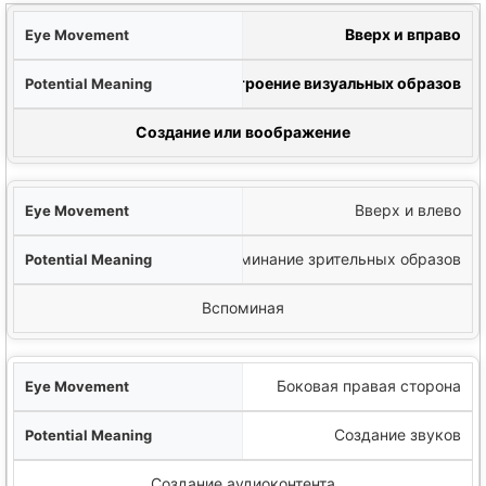
лаз
Вверх и вправо
ние
Построение визуальных образов
нный процесс
Создание или воображение
Вверх и влево
Воспоминание зрительных образов
Вспоминая
Боковая правая сторона
Создание звуков
Создание аудиоконтента