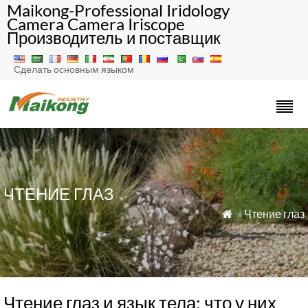
Maikong-Professional Iridology
Camera Camera Iriscope
Производитель и поставщик
Сделать основным языком
ЧТЕНИЕ ГЛАЗ
»
Чтение глаз

Чтение глаз и язык тела: что у них