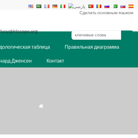
Сделать основным языком
lucy@iriscope.org
дологическая таблица
Правильная диаграмма
нард Дженсен
Контакт
» иридологическая камера для ПК и ТВ
