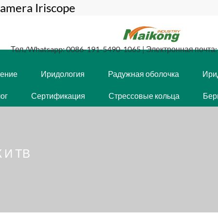
amera Iriscope
Тел./Whatsapp: 0086-191-5490-1065 | Электронная почта: 
чение
Иридология
Радужная оболочка
Ири
ог
Сертификация
Стрессовые кольца
Бер
 И ТВ