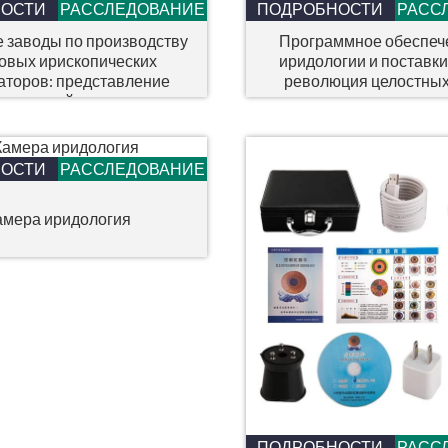
НОСТИ
РАССЛЕДОВАНИЕ
ПОДРОБНОСТИ
РАСС
е заводы по производству
Программное обеспеч
овых ирископических
иридологии и поставки 
аторов: представление
революция целостных
юционной технологии
здоровья
MAIKONG
НОСТИ
РАССЛЕДОВАНИЕ
амера иридология
ПОДРОБНОСТИ
РАСС