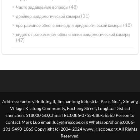
(48)
Часто задаваемые вопросы
(31)
драйвер иридологической камеры
(18)
программное обеспечение для иридологической камеры
видео о программном обеспечении иридологической камеры
(47)
Address:Factory Building II, Jinshanlong Industrial Park, No.1, Xintang
Village, Kratong Community, Fucheng Street, Longhua District
shenzhen, 518000 GD,China TEL:0086-0755-888-56563 Person to
contact:Mark Luo email:lucy@iriscope.org Whatsapp/phone:0086-
191-5490-1065 Copyright (c) 2004-2024 www.iriscope.org All Rights
Reserved.