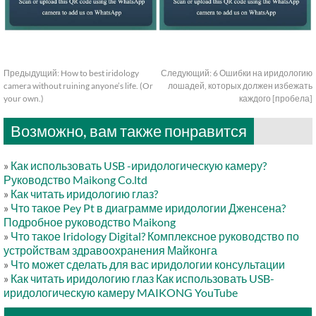
Предыдущий:
How to best iridology
Следующий:
6 Ошибки на иридологию
camera without ruining anyone’s life. (Or
лошадей, которых должен избежать
your own.)
каждого [пробела]
Возможно, вам также понравится
»
Как использовать USB -иридологическую камеру?
Руководство Maikong Co.ltd
»
Как читать иридологию глаз?
»
Что такое Pey Pt в диаграмме иридологии Дженсена?
Подробное руководство Maikong
»
Что такое Iridology Digital? Комплексное руководство по
устройствам здравоохранения Майконга
»
Что может сделать для вас иридологии консультации
»
Как читать иридологию глаз Как использовать USB-
иридологическую камеру MAIKONG YouTube