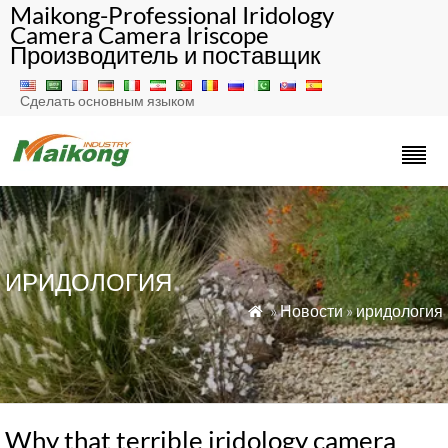
Maikong-Professional Iridology
Camera Camera Iriscope
Производитель и поставщик
Сделать основным языком
ИРИДОЛОГИЯ
»
Новости
»
иридология

Why that terrible iridology camera