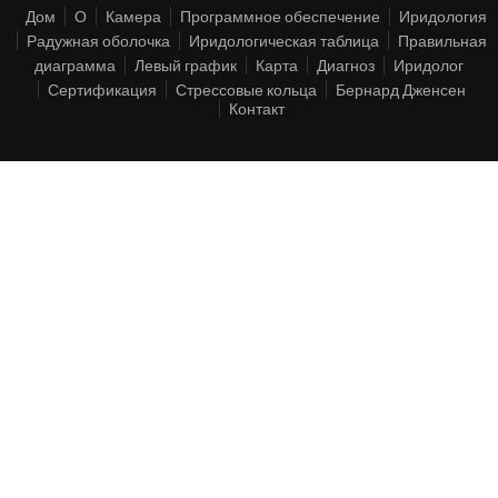
Дом
О
Камера
Программное обеспечение
Иридология
Радужная оболочка
Иридологическая таблица
Правильная
диаграмма
Левый график
Карта
Диагноз
Иридолог
Сертификация
Стрессовые кольца
Бернард Дженсен
Контакт