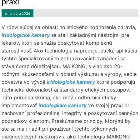
praxi
6. januára 2026
V rozvíjajúcej sa oblasti holistického hodnotenia zdravia,
iridologické kamery
sa stali základnými nástrojmi pre
lekárov, ktorí sa snažia poskytovať komplexnú
starostlivosť. Ako technológia napreduje, etická aplikácia
týchto špecializovaných zobrazovacích zariadení sa
stáva čoraz dôležitejšou. MAIKONG, s viac ako 20-
ročnými skúsenosťami v oblasti výskumu a výroby, vedie
odvetvie vo vývoji
iridologické kamery
ktoré podporujú
technickú dokonalosť aj štandardy etických postupov.
Táto príručka skúma, ako môžu odborníci eticky
implementovať
iridologické kamery
vo svojej praxi pri
zachovaní profesionálnej integrity a poskytovaní cenných
poznatkov klientom. Preskúmame princípy, ktorými by
ste sa mali riadiť pri používaní týchto výkonných
diagnostických nástrojov a ako technológia MAIKONG