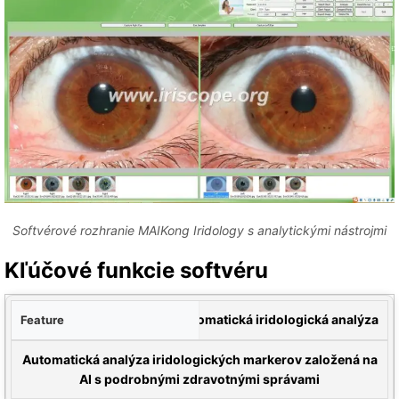
Softvérové ​​rozhranie MAIKong Iridology s analytickými nástrojmi
Kľúčové funkcie softvéru
cia
Automatická iridologická analýza
Opis
Automatická analýza iridologických markerov založená na
AI s podrobnými zdravotnými správami