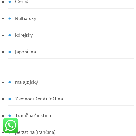
Český
Bulharský
kórejský
japončina
malajzijský
Zjednodušená čínština
Tradičná čínština
perzština (iránčina)