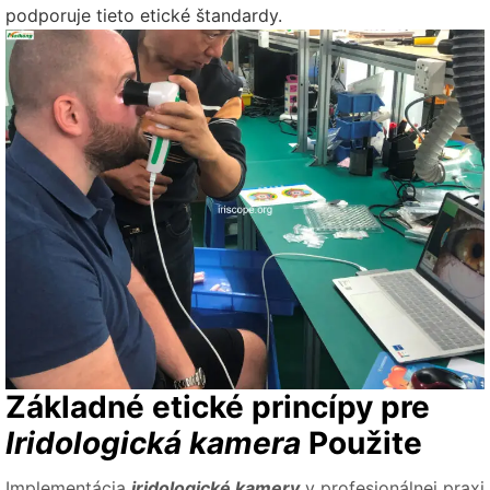
podporuje tieto etické štandardy.
Základné etické princípy pre
Iridologická kamera
Použite
Implementácia
iridologické kamery
v profesionálnej praxi