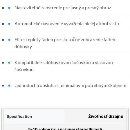
Nastaviteľné zaostrenie pre jasný a presný obraz
Automatické nastavenie vyváženia bielej a kontrastu
Filter teploty farieb pre skutočné zobrazenie farieb
dúhovky
Kompatibilné s dúhovkovou šošovkou a vlasovou
šošovkou
Jednoduchá obsluha s minimálnym potrebným školením
ácia
Životnosť dizajnu
drobnosti
5-10 rokov pri správnej starostlivosti