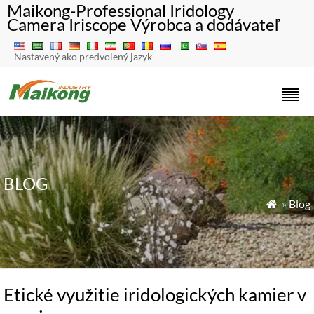
Maikong-Professional Iridology
Camera Iriscope Výrobca a dodávateľ
Nastavený ako predvolený jazyk
BLOG
»
Blog

Etické využitie iridologických kamier v