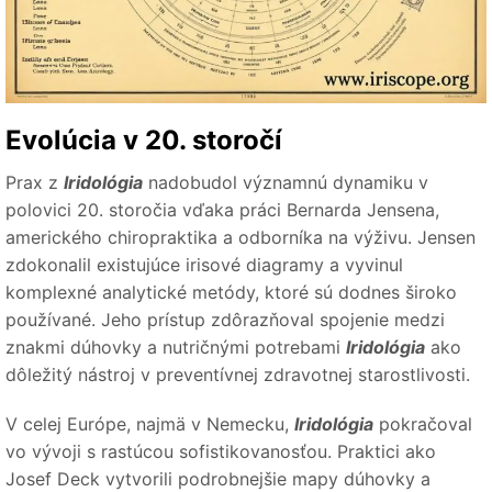
Evolúcia v 20. storočí
Prax z
Iridológia
nadobudol významnú dynamiku v
polovici 20. storočia vďaka práci Bernarda Jensena,
amerického chiropraktika a odborníka na výživu. Jensen
zdokonalil existujúce irisové diagramy a vyvinul
komplexné analytické metódy, ktoré sú dodnes široko
používané. Jeho prístup zdôrazňoval spojenie medzi
znakmi dúhovky a nutričnými potrebami
Iridológia
ako
dôležitý nástroj v preventívnej zdravotnej starostlivosti.
V celej Európe, najmä v Nemecku,
Iridológia
pokračoval
vo vývoji s rastúcou sofistikovanosťou. Praktici ako
Josef Deck vytvorili podrobnejšie mapy dúhovky a