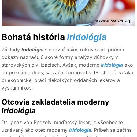
Bohatá história
Iridológia
Základy
Iridológia
sledovať tisíce rokov späť, pričom
dôkazy naznačujú skoré formy analýzy dúhovky v
starovekých civilizáciách. Avšak, moderné
Iridológia
ako
ho poznáme dnes, sa začal formovať v 19. storočí vďaka
priekopníckej práci niekoľkých oddaných lekárov a
výskumníkov.
Otcovia zakladatelia moderny
Iridológia
Dr. Ignaz von Peczely, maďarský lekár, je všeobecne
uznávaný ako otec moderny
Iridológia
. Príbeh sa začína