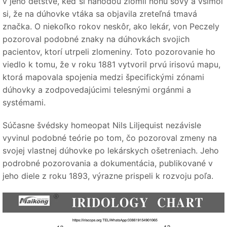
v jeho detstve, keď si náhodou zlomil nohu sovy a všimol
si, že na dúhovke vtáka sa objavila zreteľná tmavá
značka. O niekoľko rokov neskôr, ako lekár, von Peczely
pozoroval podobné znaky na dúhovkách svojich
pacientov, ktorí utrpeli zlomeniny. Toto pozorovanie ho
viedlo k tomu, že v roku 1881 vytvoril prvú irisovú mapu,
ktorá mapovala spojenia medzi špecifickými zónami
dúhovky a zodpovedajúcimi telesnými orgánmi a
systémami.
Súčasne švédsky homeopat Nils Liljequist nezávisle
vyvinul podobné teórie po tom, čo pozoroval zmeny na
svojej vlastnej dúhovke po lekárskych ošetreniach. Jeho
podrobné pozorovania a dokumentácia, publikované v
jeho diele z roku 1893, výrazne prispeli k rozvoju poľa.