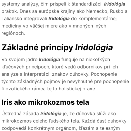
systémy analýzy, čím prispeli k štandardizácii
Iridológia
praktík. Dnes sa európske krajiny ako Nemecko, Rusko a
Taliansko integrovali
Iridológia
do komplementárnej
medicíny vo väčšej miere ako v mnohých iných
regiónoch.
Základné princípy
Iridológia
Vo svojom jadre
Iridológia
funguje na niekoľkých
kľúčových princípoch, ktoré vedú odborníkov pri ich
analýze a interpretácii znakov dúhovky. Pochopenie
týchto základných pojmov je nevyhnutné pre pochopenie
filozofického rámca tejto holistickej praxe.
Iris ako mikrokozmos tela
Ústredná zásada
Iridológia
je, že dúhovka slúži ako
mikrokozmos celého ľudského tela. Každá časť dúhovky
zodpovedá konkrétnym orgánom, žľazám a telesným