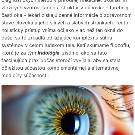
diagnostických metód v prírodnej medicíne. Skúmaním
zložitých vzorov, farieb a štruktúr v dúhovke – farebnej
časti oka – lekári získajú cenné informácie o zdravotnom
stave človeka a jeho silných a slabých stránkach. Tento
holistický prístup vníma oči ako viac než len okná do
duše; sú to zrkadlá odrážajúce komplexnú súhru
systémov v celom ľudskom tele. Keď skúmame filozofiu,
ktorá je za tým
Iridológia
, zistíme, ako sa táto
fascinujúca prax počas storočí vyvíjala, aby sa stala
dôležitou súčasťou komplementárnej a alternatívnej
medicíny súčasnosti.