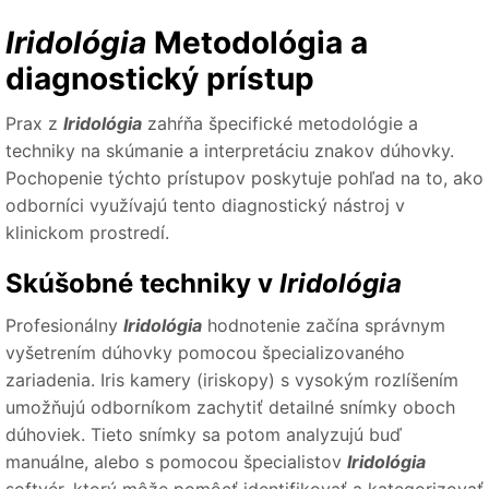
Iridológia
Metodológia a
diagnostický prístup
Prax z
Iridológia
zahŕňa špecifické metodológie a
techniky na skúmanie a interpretáciu znakov dúhovky.
Pochopenie týchto prístupov poskytuje pohľad na to, ako
odborníci využívajú tento diagnostický nástroj v
klinickom prostredí.
Skúšobné techniky v
Iridológia
Profesionálny
Iridológia
hodnotenie začína správnym
vyšetrením dúhovky pomocou špecializovaného
zariadenia. Iris kamery (iriskopy) s vysokým rozlíšením
umožňujú odborníkom zachytiť detailné snímky oboch
dúhoviek. Tieto snímky sa potom analyzujú buď
manuálne, alebo s pomocou špecialistov
Iridológia
softvér, ktorý môže pomôcť identifikovať a kategorizovať