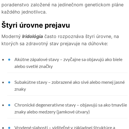
poradenstvo založené na jedinečnom genetickom pláne
každého jednotlivca.
Štyri úrovne prejavu
Moderný
Iridológia
často rozpoznáva štyri úrovne, na
ktorých sa zdravotný stav prejavuje na dúhovke:
Akútne zápalové stavy – zvyčajne sa objavujú ako biele
alebo svetlé značky
Subakútne stavy – zobrazené ako sivé alebo menej jasné
znaky
Chronické degeneratívne stavy – objavujú sa ako tmavšie
znaky alebo medzery (jamkové útvary)
Vrodené slabosti – viditeľné v základnej štruktúre a