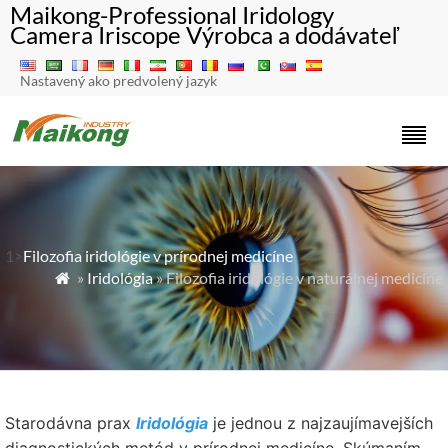
Maikong-Professional Iridology
Camera Iriscope Výrobca a dodávateľ
Nastavený ako predvolený jazyk
1>
Filozofia iridológie v prírodnej medicíne
»
Iridológia
» Filozofia iridológie v naturálnej medicíne

Starodávna prax
Iridológia
je jednou z najzaujímavejších