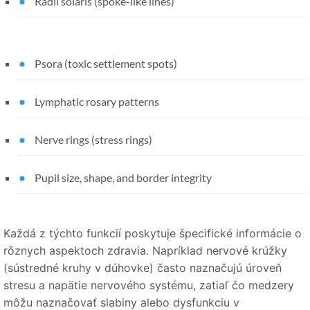
Radii solaris (spoke-like lines)
Psora (toxic settlement spots)
Lymphatic rosary patterns
Nerve rings (stress rings)
Pupil size, shape, and border integrity
Každá z týchto funkcií poskytuje špecifické informácie o
rôznych aspektoch zdravia. Napríklad nervové krúžky
(sústredné kruhy v dúhovke) často naznačujú úroveň
stresu a napätie nervového systému, zatiaľ čo medzery
môžu naznačovať slabiny alebo dysfunkciu v