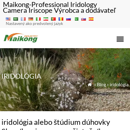
Maikong-Professional Iridology
Camera Iriscope Výrobca a dodávateľ
Nastavený ako predvolený jazyk
IRIDOLÓGIA
»
Blog
»
iridológia

iridológia alebo štúdium dúhovky