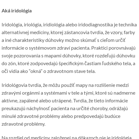
Aká iridológia
Iridológia, iriológia, iridiológia alebo iridodiagnostika je technika
alternatívnej medicíny, ktorej zástancovia tvrdia, že vzory, farby
a iné charakteristiky dúhovky možno skúmať s cieľom určiť
informácie o systémovom zdraví pacienta. Praktici porovnávajú
svoje pozorovania s mapami dúhovky, ktoré rozdeľujú dúhovku
do zón, ktoré zodpovedajú špecifickým častiam ľudského tela, a
oči vidia ako “okná” o zdravotnom stave tela.
Iridológovia tvrdia, že môžu použiť mapy na rozlíšenie medzi
zdravými orgánmi a systémami v tele a tými, ktoré sú nadmerne
aktívne, zapálené alebo utrápené. Tvrdia, že tieto informácie
preukazujú náchylnosť pacienta na určité choroby, odrážajú
minulé zdravotné problémy alebo predpovedajú budúce
zdravotné problémy.
Na rozdiel od medicíny založenej na dôkazoch nie je iridológia