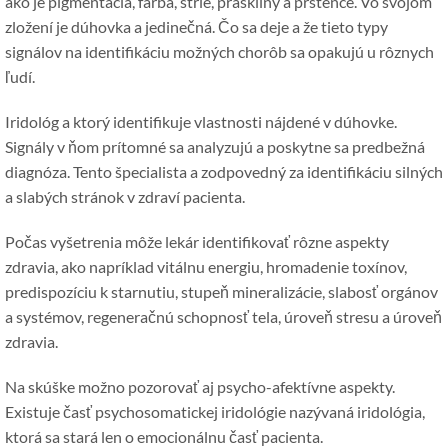
ako je pigmentácia, farba, strie, praskliny a prstence. Vo svojom
zložení je dúhovka a jedinečná. Čo sa deje a že tieto typy
signálov na identifikáciu možných chorôb sa opakujú u rôznych
ľudí.
Iridológ a ktorý identifikuje vlastnosti nájdené v dúhovke.
Signály v ňom prítomné sa analyzujú a poskytne sa predbežná
diagnóza. Tento špecialista a zodpovedný za identifikáciu silných
a slabých stránok v zdraví pacienta.
Počas vyšetrenia môže lekár identifikovať rôzne aspekty
zdravia, ako napríklad vitálnu energiu, hromadenie toxínov,
predispozíciu k starnutiu, stupeň mineralizácie, slabosť orgánov
a systémov, regeneračnú schopnosť tela, úroveň stresu a úroveň
zdravia.
Na skúške možno pozorovať aj psycho-afektívne aspekty.
Existuje časť psychosomatickej iridológie nazývaná iridológia,
ktorá sa stará len o emocionálnu časť pacienta.