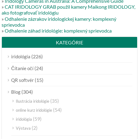
»
Iridology Cameras in Australia: A Comprehensive Guide
»
CAT IRIDOLOGY GRAB použil kamery Maikong IRIDOLOGY,
ako fotografovať iridológiu
»
Odhalenie zázrakov iridologickej kamery: komplexný
sprievodca
»
Odhalenie záhad iridológie: komplexný sprievodca
KATEGÓRIE
(226)
iridológia
(24)
Čítanie očí
(15)
QR softvér
(304)
Blog
(35)
Ilustrácia iridológie
(54)
online kurz iridológie
(59)
iridológia
(2)
Výstava