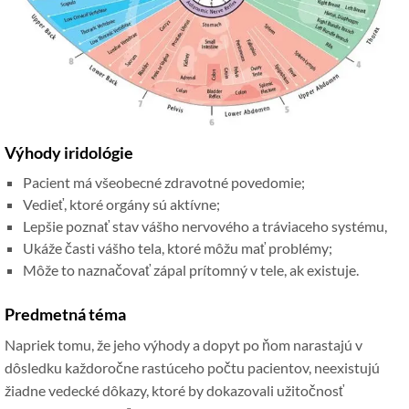
Výhody iridológie
Pacient má všeobecné zdravotné povedomie;
Vedieť, ktoré orgány sú aktívne;
Lepšie poznať stav vášho nervového a tráviaceho systému,
Ukáže časti vášho tela, ktoré môžu mať problémy;
Môže to naznačovať zápal prítomný v tele, ak existuje.
Predmetná téma
Napriek tomu, že jeho výhody a dopyt po ňom narastajú v
dôsledku každoročne rastúceho počtu pacientov, neexistujú
žiadne vedecké dôkazy, ktoré by dokazovali užitočnosť