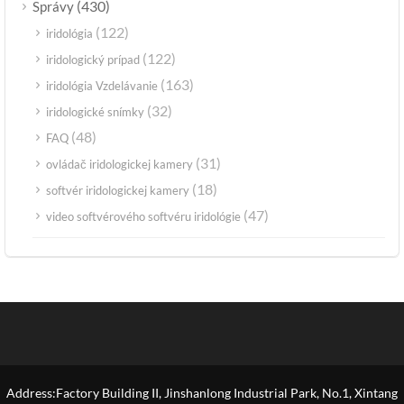
(430)
Správy
(122)
iridológia
(122)
iridologický prípad
(163)
iridológia Vzdelávanie
(32)
iridologické snímky
(48)
FAQ
(31)
ovládač iridologickej kamery
(18)
softvér iridologickej kamery
(47)
video softvérového softvéru iridológie
Address:Factory Building II, Jinshanlong Industrial Park, No.1, Xintang