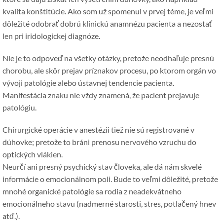
kvalita konštitúcie. Ako som už spomenul v prvej téme, je veľmi
dôležité odobrať dobrú klinickú anamnézu pacienta a nezostať
len pri iridologickej diagnóze.
Nie je to odpoveď na všetky otázky, pretože neodhaľuje presnú
chorobu, ale skôr prejav príznakov procesu, po ktorom orgán vo
vývoji patológie alebo ústavnej tendencie pacienta.
Manifestácia znaku nie vždy znamená, že pacient prejavuje
patológiu.
Chirurgické operácie v anestézii tiež nie sú registrované v
dúhovke; pretože to bráni prenosu nervového vzruchu do
optických vlákien.
Neurčí ani presný psychický stav človeka, ale dá nám skvelé
informácie o emocionálnom poli. Bude to veľmi dôležité, pretože
mnohé organické patológie sa rodia z neadekvátneho
emocionálneho stavu (nadmerné starosti, stres, potlačený hnev
atď.).