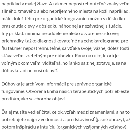
napríklad v malej žľaze. A takmer nepostrehnuteľné znaky veľmi
silného, ​​tmavého alebo nepríjemného miesta na koži, napríklad,
málo dôležitého pre organické fungovanie, možno v dôsledku
prasknutia cievy v dôsledku náhodnej a nezávažnej situácie.
Iný príklad: minimálne oddelenie alebo otvorenie srdcovej
priehradky, ťažko diagnostikovateľné na echokardiograme, pre
ňu takmer nepostrehnuteľné, sa vďaka svojej vážnej dôležitosti
stáva veľmi zreteľným pre dúhovku. Rana na ruke, ktorá je
voľným okom veľmi viditeľná, no ľahko sa z nej zotavuje, sa na
dúhovke ani nemusí objaviť.
Dúhovka je archívom informácií pre správne organické
fungovanie. Otvorená kniha našich terapeutických potrieb ešte
predtým, ako sa choroba objaví.
Ďalej musíte vedieť čítať celok, vzťah medzi znameniami, a na to
potrebujete najprv vedomosti a predstavivosť (jasné obrazy), až
potom inšpiráciu a intuíciu (organických vzájomných vzťahov).