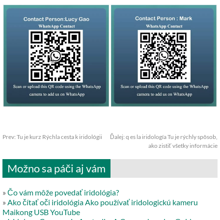
Prev:
Tu je kurz Rýchla cesta k iridológii
Ďalej:
q es la iridología Tu je rýchly spôsob,
ako zistiť všetky informácie
Možno sa páči aj vám
»
Čo vám môže povedať iridológia?
»
Ako čítať oči iridológia Ako používať iridologickú kameru
Maikong USB YouTube