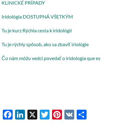
KLINICKÉ PRÍPADY
Iridológia DOSTUPNÁ VŠETKÝM
Tu je kurz Rýchla cesta k iridológii
Tu je rýchly spôsob, ako sa zbaviť iriológie
Čo nám môžu vedci povedať o iridología que es
Facebook
LinkedIn
X
Twitter
Pinterest
VK
Share