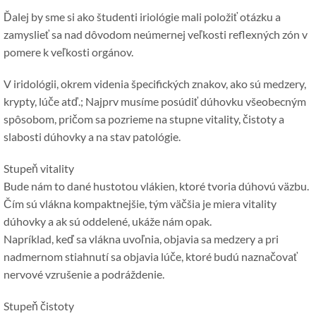
Ďalej by sme si ako študenti iriológie mali položiť otázku a
zamyslieť sa nad dôvodom neúmernej veľkosti reflexných zón v
pomere k veľkosti orgánov.
V iridológii, okrem videnia špecifických znakov, ako sú medzery,
krypty, lúče atď.; Najprv musíme posúdiť dúhovku všeobecným
spôsobom, pričom sa pozrieme na stupne vitality, čistoty a
slabosti dúhovky a na stav patológie.
Stupeň vitality
Bude nám to dané hustotou vlákien, ktoré tvoria dúhovú väzbu.
Čím sú vlákna kompaktnejšie, tým väčšia je miera vitality
dúhovky a ak sú oddelené, ukáže nám opak.
Napríklad, keď sa vlákna uvoľnia, objavia sa medzery a pri
nadmernom stiahnutí sa objavia lúče, ktoré budú naznačovať
nervové vzrušenie a podráždenie.
Stupeň čistoty