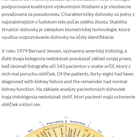
podporovaná kvalitnými výskumnými štúdiami a je všeobecne
považovaná za pseudovedu. Charakteristiky dúhovky sú jedny z
najstabilnejších v ľudskom tele počas celého života. Stabilita
štruktúr dúhovky je základom biometrickej technológie, ktorá
využíva rozpoznávanie dúhovky na účely identifikácie.
V roku 1979 Bernard Jensen, významný americký iridiológ, a
ďalší dvaja kolegovia nedokázali preukázať základ svojej praxe,
keď skúmali fotografie očí 143 pacientov v snahe určiť, ktorý z
nich mal poruchu obličiek. Of the patients, forty-eight had been
diagnosed with kidney failure and the remainder had normal
kidney function. Na základe analýzy pacientových dúhoviek
traja iridológovia nedokázali zistiť, ktorí pacienti majú ochorenie
obličiek a ktorí nie.