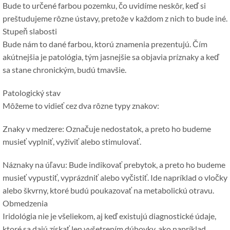
Bude to určené farbou pozemku, čo uvidíme neskôr, keď si
preštudujeme rôzne ústavy, pretože v každom z nich to bude iné.
Stupeň slabosti
Bude nám to dané farbou, ktorú znamenia prezentujú. Čím
akútnejšia je patológia, tým jasnejšie sa objavia príznaky a keď
sa stane chronickým, budú tmavšie.
Patologický stav
Môžeme to vidieť cez dva rôzne typy znakov:
Znaky v medzere: Označuje nedostatok, a preto ho budeme
musieť vyplniť, vyživiť alebo stimulovať.
Náznaky na úľavu: Bude indikovať prebytok, a preto ho budeme
musieť vypustiť, vyprázdniť alebo vyčistiť. Ide napríklad o vločky
alebo škvrny, ktoré budú poukazovať na metabolickú otravu.
Obmedzenia
Iridológia nie je všeliekom, aj keď existujú diagnostické údaje,
ktoré sa dajú získať len vyšetrením dúhovky, ako napríklad