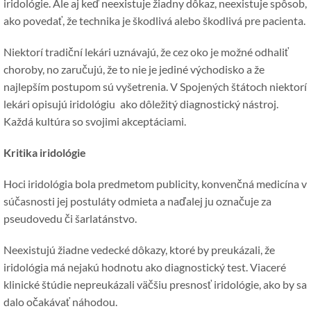
iridológie. Ale aj keď neexistuje žiadny dôkaz, neexistuje spôsob,
ako povedať, že technika je škodlivá alebo škodlivá pre pacienta.
Niektorí tradiční lekári uznávajú, že cez oko je možné odhaliť
choroby, no zaručujú, že to nie je jediné východisko a že
najlepším postupom sú vyšetrenia. V Spojených štátoch niektorí
lekári opisujú iridológiu
ako dôležitý diagnostický nástroj.
Každá kultúra so svojimi akceptáciami.
Kritika iridológie
Hoci iridológia bola predmetom publicity, konvenčná medicína v
súčasnosti jej postuláty odmieta a naďalej ju označuje za
pseudovedu či šarlatánstvo.
Neexistujú žiadne vedecké dôkazy, ktoré by preukázali, že
iridológia má nejakú hodnotu ako diagnostický test. Viaceré
klinické štúdie nepreukázali väčšiu presnosť iridológie, ako by sa
dalo očakávať náhodou.