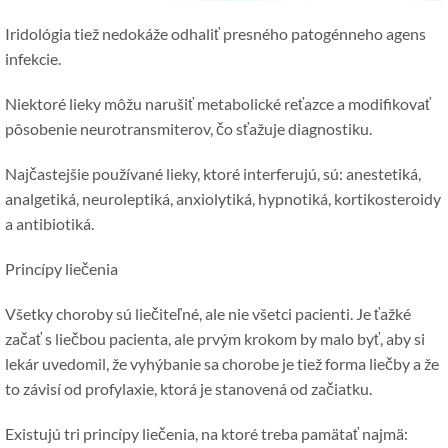
Iridológia tiež nedokáže odhaliť presného patogénneho agens
infekcie.
Niektoré lieky môžu narušiť metabolické reťazce a modifikovať
pôsobenie neurotransmiterov, čo sťažuje diagnostiku.
Najčastejšie používané lieky, ktoré interferujú, sú: anestetiká,
analgetiká, neuroleptiká, anxiolytiká, hypnotiká, kortikosteroidy
a antibiotiká.
Princípy liečenia
Všetky choroby sú liečiteľné, ale nie všetci pacienti. Je ťažké
začať s liečbou pacienta, ale prvým krokom by malo byť, aby si
lekár uvedomil, že vyhýbanie sa chorobe je tiež forma liečby a že
to závisí od profylaxie, ktorá je stanovená od začiatku.
Existujú tri princípy liečenia, na ktoré treba pamätať najmä: