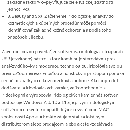
základné faktory ovplyvňujúce ciele fyzickej zdatnosti
jednotlivca.
3. Beauty and Spa: Začlenenie iridologickej analýzy do
kozmetických a kúpeľných procedúr môže pomôcť
identifikovať základné kožné ochorenia a podľa toho
prispôsobiť liečbu.
Záverom možno povedať, že softvérová iridológia fotoaparátu
USB je výkonný nástroj, ktorý kombinuje starodávnu prax
analýzy dúhovky s modernou technológiou. Iridológia svojou
presnosťou, neinvazívnosťou a holistickým prístupom ponúka
cenné poznatky o celkovom zdraví a pohode. Ako poprední
dodávatelia iridologických kamier, veľkoobchodníci s
iridoskopmi a výrobcovia iridologických kamier náš softvér
podporuje Windows 7, 8, 10 a 11 a je prvým iridologickým
softvérom na svete kompatibilným so systémom MAC
spoločnosti Apple. Ak máte záujem stať sa lokálnym
distribútorom alebo predajcom, alebo ak ste vzdelávacia