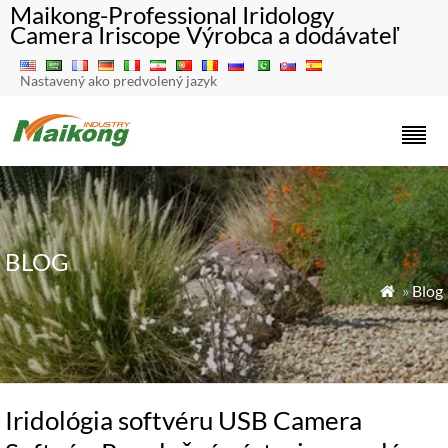
Maikong-Professional Iridology
Camera Iriscope Výrobca a dodávateľ
Nastavený ako predvolený jazyk
BLOG
»
Blog

Iridológia softvéru USB Camera