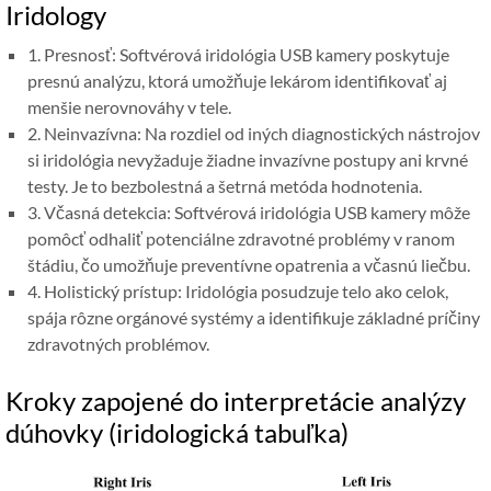
Iridology
1. Presnosť: Softvérová iridológia USB kamery poskytuje
presnú analýzu, ktorá umožňuje lekárom identifikovať aj
menšie nerovnováhy v tele.
2. Neinvazívna: Na rozdiel od iných diagnostických nástrojov
si iridológia nevyžaduje žiadne invazívne postupy ani krvné
testy. Je to bezbolestná a šetrná metóda hodnotenia.
3. Včasná detekcia: Softvérová iridológia USB kamery môže
pomôcť odhaliť potenciálne zdravotné problémy v ranom
štádiu, čo umožňuje preventívne opatrenia a včasnú liečbu.
4. Holistický prístup: Iridológia posudzuje telo ako celok,
spája rôzne orgánové systémy a identifikuje základné príčiny
zdravotných problémov.
Kroky zapojené do interpretácie analýzy
dúhovky (iridologická tabuľka)