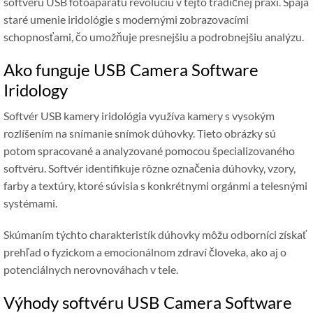
softvéru USB fotoaparátu revolúciu v tejto tradičnej praxi. Spája
staré umenie iridológie s modernými zobrazovacími
schopnosťami, čo umožňuje presnejšiu a podrobnejšiu analýzu.
Ako funguje USB Camera Software
Iridology
Softvér USB kamery iridológia využíva kamery s vysokým
rozlíšením na snímanie snímok dúhovky. Tieto obrázky sú
potom spracované a analyzované pomocou špecializovaného
softvéru. Softvér identifikuje rôzne označenia dúhovky, vzory,
farby a textúry, ktoré súvisia s konkrétnymi orgánmi a telesnými
systémami.
Skúmaním týchto charakteristík dúhovky môžu odborníci získať
prehľad o fyzickom a emocionálnom zdraví človeka, ako aj o
potenciálnych nerovnováhach v tele.
Výhody softvéru USB Camera Software