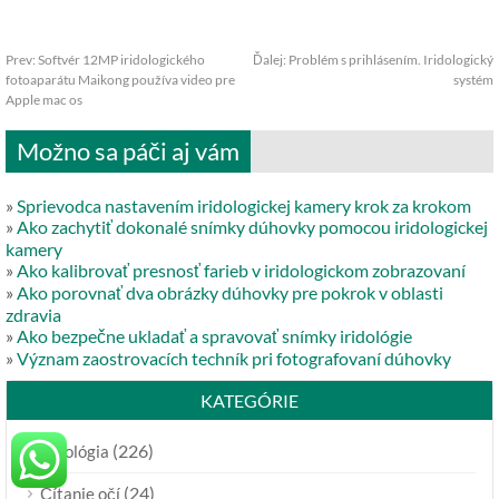
Prev:
Softvér 12MP iridologického
Ďalej:
Problém s prihlásením. Iridologický
fotoaparátu Maikong používa video pre
systém
Apple mac os
Možno sa páči aj vám
»
Sprievodca nastavením iridologickej kamery krok za krokom
»
Ako zachytiť dokonalé snímky dúhovky pomocou iridologickej
kamery
»
Ako kalibrovať presnosť farieb v iridologickom zobrazovaní
»
Ako porovnať dva obrázky dúhovky pre pokrok v oblasti
zdravia
»
Ako bezpečne ukladať a spravovať snímky iridológie
»
Význam zaostrovacích techník pri fotografovaní dúhovky
KATEGÓRIE
(226)
iridológia
(24)
Čítanie očí