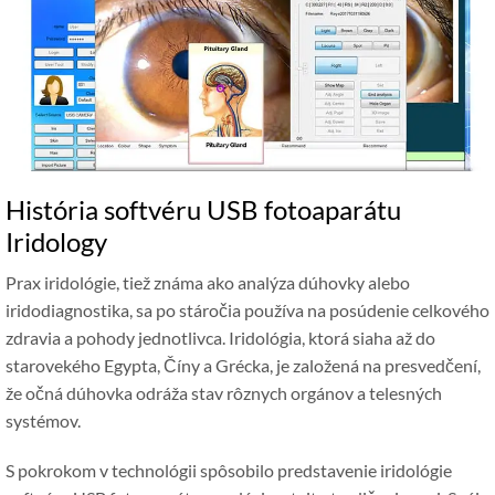
História softvéru USB fotoaparátu
Iridology
Prax iridológie, tiež známa ako analýza dúhovky alebo
iridodiagnostika, sa po stáročia používa na posúdenie celkového
zdravia a pohody jednotlivca. Iridológia, ktorá siaha až do
starovekého Egypta, Číny a Grécka, je založená na presvedčení,
že očná dúhovka odráža stav rôznych orgánov a telesných
systémov.
S pokrokom v technológii spôsobilo predstavenie iridológie