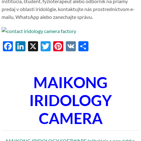
inštitúcia, študent, fyzioterapeut alebo odborník na priamy
predaj v oblasti iridológie, kontaktujte nás prostredníctvom e-
mailu, WhatsApp alebo zanechajte správu.
Facebook
LinkedIn
X
Twitter
Pinterest
VK
Share
MAIKONG
IRIDOLOGY
CAMERA
MAIKONG IRIDOLOGY SOFTWARE Inštalácia a prevádzka