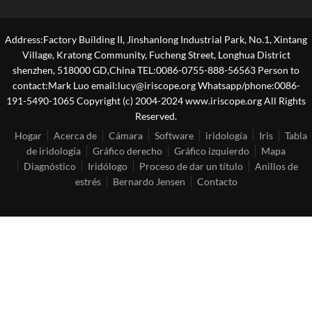
Address:Factory Building II, Jinshanlong Industrial Park, No.1, Xintang
Village, Kratong Community, Fucheng Street, Longhua District
shenzhen, 518000 GD,China TEL:0086-0755-888-56563 Person to
contact:Mark Luo email:lucy@iriscope.org Whatsapp/phone:0086-
191-5490-1065 Copyright (c) 2004-2024 www.iriscope.org All Rights
Reserved.
Hogar
Acerca de
Cámara
Software
iridología
Iris
Tabla
de iridología
Gráfico derecho
Gráfico izquierdo
Mapa
Diagnóstico
Iridólogo
Proceso de dar un título
Anillos de
estrés
Bernardo Jensen
Contacto