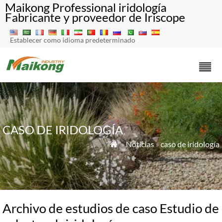
Maikong Professional iridología
Fabricante y proveedor de Iriscope
Establecer como idioma predeterminado
CASO DE IRIDOLOGÍA
»
Noticias
»
caso de iridología

Archivo de estudios de caso Estudio de