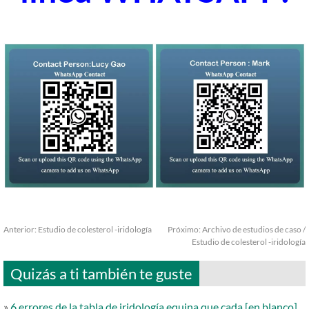
Anterior:
Estudio de colesterol -iridología
Próximo:
Archivo de estudios de caso /
Estudio de colesterol -iridología
Quizás a ti también te guste
»
6 errores de la tabla de iridología equina que cada [en blanco]