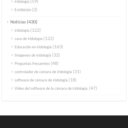
(59)
iridología
(2)
Exhibición
(430)
Noticias
(122)
iridología
(122)
caso de iridología
(163)
Educación en iridología
(32)
Imágenes de iridologia
(48)
Preguntas frecuentes
(31)
controlador de cámara de iridología
(18)
software de cámara de iridología
(47)
Vídeo del software de la cámara de iridología.