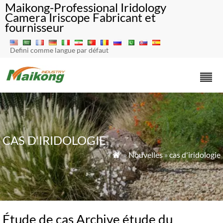
Maikong-Professional Iridology
Camera Iriscope Fabricant et
fournisseur
Defini comme langue par défaut
CAS D'IRIDOLOGIE
»
Nouvelles
»
cas d'iridologie

Étude de cas Archive étude du