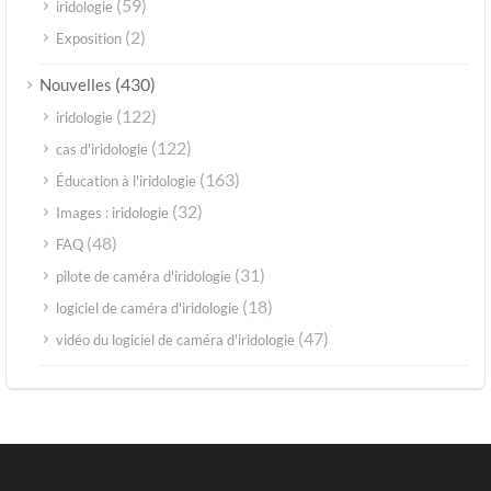
(59)
iridologie
(2)
Exposition
(430)
Nouvelles
(122)
iridologie
(122)
cas d'iridologie
(163)
Éducation à l'iridologie
(32)
Images : iridologie
(48)
FAQ
(31)
pilote de caméra d'iridologie
(18)
logiciel de caméra d'iridologie
(47)
vidéo du logiciel de caméra d'iridologie