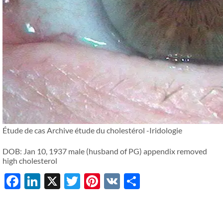
Étude de cas Archive étude du cholestérol -Iridologie
DOB: Jan 10, 1937 male (husband of PG) appendix removed
high cholesterol
Facebook
LinkedIn
X
Twitter
Pinterest
VK
Share