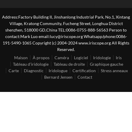
Address:Factory Building II, Jinshanlong Industrial Park, No.1, Xintang
Village, Kratong Community, Fucheng Street, Longhua District
shenzhen, 518000 GD,China TEL:0086-0755-888-56563 Person to
contact:Mark Luo email:lucy@iriscope.org Whatsapp/phone:0086-
191-5490-1065 Copyright (c) 2004-2024 www.iriscope.org All Rights
Reserved.
Maison
À propos
Caméra
Logiciel
Iridologie
Iris
Tableau d'iridologie
Tableau de droite
Graphique gauche
Carte
Diagnostic
Iridologue
Certification
Stress anneaux
Bernard Jensen
Contact