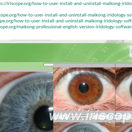
ps://iriscope.org/how-to-user-install-and-uninstall-maikong-irid
iscope.org/how-to-user-install-and-uninstall-maikong-iridology-
cope.org/how-to-user-install-and-uninstall-maikong-iridology-s
scope.org/maikong-professional-english-version-iridology-softwa