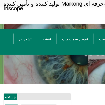
دوربین ایریدولوژی-حرفه ای Maikong تولید کننده و تأمین کننده
Iriscope
اسب
نمودار سمت چپ
نقشه
تشخیص
جستجو