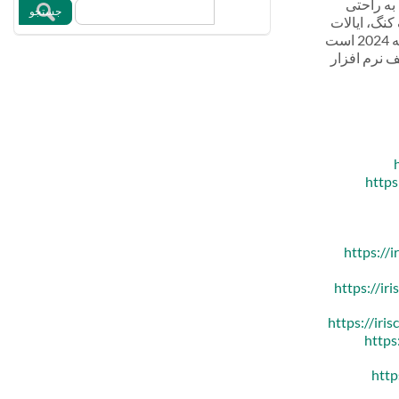
در آن زمان وجود نداشت که به راحتی
یریدولوژی از هنگ کنگ، ایالات
متحده آمریکا، کانادا، آلمان، فرانسه و بریتانیا و با ترکیب تعداد زیادی از موارد توسعه دادیم. پس از بیش از 20 سال توسعه، اکنون در نسخه 2024 است
خه های مختلف نرم افزار
https
https://
https://ir
https://iri
https
http