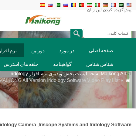
پیش‌گزیده کردن این زبان
F
صفحه اصلی
در مورد
دوربین
نرم افزار
شناس شناس
گواهینامه
حلقه های استرس
1>
Maikong All نسخه لیست پخش ویدیوی نرم افزار Iridology
» MAIKONG All Version Iridology Software Video Play List

P
ridology Camera ,Iriscope Systems and Iridology Software.