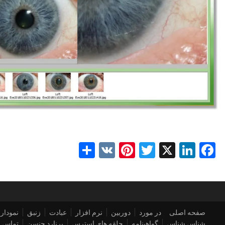
Share
Pinterest
VK
Twitter
LinkedIn
Facebook
X
صفحه اصلی
در مورد
دوربین
نرم افزار
عبادت
زنبق
نمودار 
شناس شناس
گواهینامه
حلقه های استرس
برنارد جنسن
تماس ب