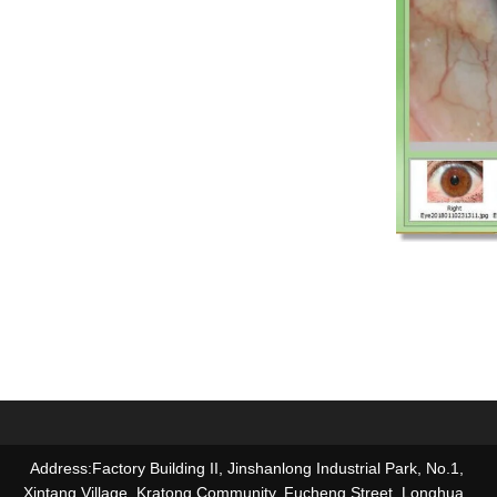
Address:Factory Building II, Jinshanlong Industrial Park, No.1,
Xintang Village, Kratong Community, Fucheng Street, Longhua