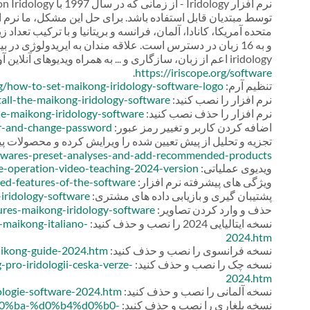
iridology اعم از زبان، سازگاری و ... به همراه ویدیوهای آنلاین آورده شده است. برای اطلاعات بیشتر به وب سایت ما مراجعه کنید:
.
https://iriscope.org/software
تنظیم آرم:
org/how-to-set-maikong-iridology-software-logo
نرم افزار را نصب کنید:
tall-the-maikong-iridology-software
نرم افزار را حذف نصب کنید:
the-maikong-iridology-software
اضافه کردن کاربر و تغییر رمز عبور:
er-and-change-password
تجزیه و تحلیل از پیش تعیین شده را ویرایش کرده و محصولات پی
twares-preset-analyses-and-add-recommended-products
ویدیوی عملیاتی:
re-operation-video-teaching-2024-version
ویژگی های پیشرفته نرم افزار:
ced-features-of-the-software
پشتیبان گیری و بازیابی داده های مشتری:
iridology-software
حذف و وارد کردن تصاویر:
tures-maikong-iridology-software
نسخه ایتالیایی 2024 را نصب و حذف کنید:
a-maikong-italiano-
2024.htm
نسخه فرانسوی را نصب و حذف کنید:
-maikong-guide-2024.htm
نسخه چک را نصب و حذف کنید:
-pro-iridologii-ceska-verze-
2024.htm
نسخه آلمانی را نصب و حذف کنید:
dologie-software-2024.htm
نسخه بلغاری را نصب و حذف کنید:
0%d0%ba-%d0%b4%d0%b0-