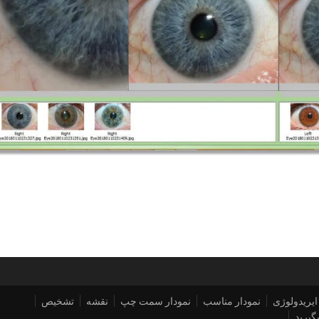
ایریدولوژی
نمودار مناسب
نمودار سمت چپ
نقشه
تشخیص
گیرید