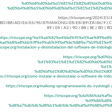
%d0%b8%d0%bd%d1%81%d1%82%d0%b0%d0%b
%d0%b4%d0%b5%d0%b8%d0%bd%d1%81%d1%82%d0%
https://iriscope.org/2024٪E
D٪B8٪AD٪E6٪E6٪96٪87MAIKONG٪E8٪E8٪B9٪E8٪86٪9 ٪ C ٪ E5 ٪ 
89 ٪ E8 ٪ A3 ٪ 9D ٪ B8 ٪ 8E ٪ 8D ٪ 8
https://iriscope.org/%e5%a6%82%e4%bd%95%e5%ae%89%
%ad%b8%e8%bb%9f%e9%ab%94%ef%bc%88%e7%b9%81%e9%
riscope.org/instalacion-y-desinstalacion-del-software-de-iridolo
https://iriscope.org/%d
%d1%83%d1%81%d1%82%d0%b0%d0%b
%d1%
%d0%bf%d1%80%d0%be%d0%b3%d1%80
ps://iriscope.org/como-instalar-e-desinstalar-o-software-de-irid
https://iriscope.org/maikong-oprogramowanie-do-irydologii
https://iriscope.org/%da%86%da%
%d9%86%d8%
%d8%a7%db%8c%d8%b1%db%8c%d8%af%d9%88%d9%84