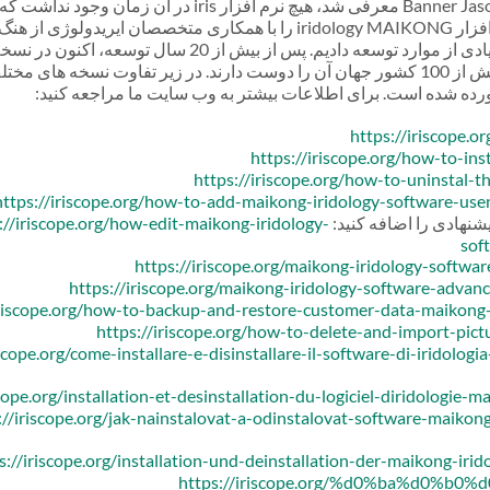
نرم افزار Iridology - از زمانی که در سال 1997 با Banner Jason Iridology معرفی شد، هیچ نرم افزار iris 
توسط مبتدیان قابل استفاده باشد. برای حل این مشکل، ما نرم افزار iridology MAIKONG را با همکاری متخصصان ا
و به 16 زبان در دسترس است. علاقه مندان به ایریدولوژی در بیش از 100 کشور جهان آن را دوست دارند. در زیر تفاوت نس
https://iriscope.
https://iriscope.org/how-to-ins
https://iriscope.org/how-to-uninstal-
https://iriscope.org/how-to-add-maikong-iridology-software-us
شنهادی را اضافه کنید:
://iriscope.org/how-edit-maikong-iridology-
sof
https://iriscope.org/maikong-iridology-softwa
https://iriscope.org/maikong-iridology-software-advan
iriscope.org/how-to-backup-and-restore-customer-data-maikong-
https://iriscope.org/how-to-delete-and-import-pic
iscope.org/come-installare-e-disinstallare-il-software-di-iridologi
scope.org/installation-et-desinstallation-du-logiciel-diridologie
://iriscope.org/jak-nainstalovat-a-odinstalovat-software-maikong
s://iriscope.org/installation-und-deinstallation-der-maikong-iri
https://iriscope.org/%d0%ba%d0%b