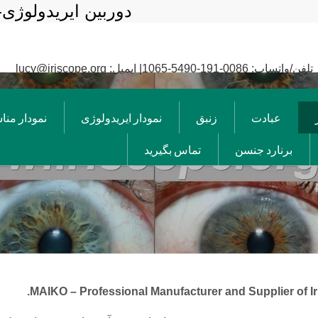
تلفن/واتساپ: 0086-191-5490-1065| ایمیل: lucy@iriscope.org
عبادت
زنبق
نمودار ایریدولوژی
نمودار من
برنارد جنسن
تماس بگیرید
MAIKO –
Professional Manufacturer and Supplier of I