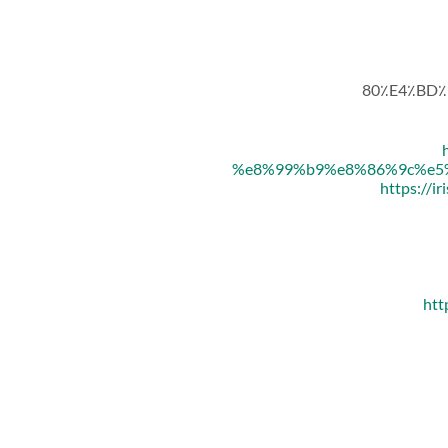
80٪E4٪BD٪B
%e8%99%b9%e8%86%9c%e5
https://i
htt