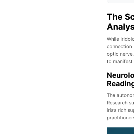
The Sc
Analy
While irido
connection 
optic nerve
to manifest a
Neurolo
Readin
The autonom
Research su
iris’s rich 
practitioner