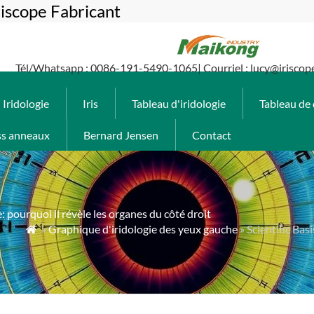
iscope Fabricant
Tél/Whatsapp : 0086-191-5490-1065| Courriel : lucy@iriscop
Iridologie
Iris
Tableau d'iridologie
Tableau de 
ss anneaux
Bernard Jensen
Contact
: pourquoi il révèle les organes du côté droit
»
Graphique d'iridologie des yeux gauche
» Scientific Ba
