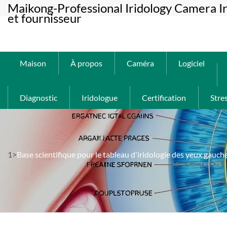
Maikong-Professional Iridology Camera Ir
et fournisseur
Maison
À propos
Caméra
Logiciel
Diagnostic
Iridologue
Certification
Stre
1>
Base scientifique pour le tableau d'iridologie des yeux gauche