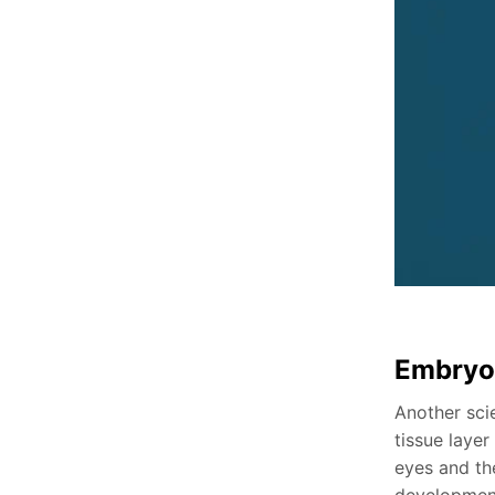
Embryol
Another sci
tissue laye
eyes and the
developmen