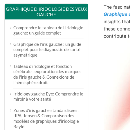
The fascinat
GRAPHIQUE D'IRIDOLOGIE DES YEUX
Graphique d
GAUCHE
insights th
Comprendre le tableau de l'iridologie
these connec
gauche: un guide complet
contribute t
Graphique de l'iris gauche : un guide
complet pour le diagnostic de santé
asymétrique
Tableau d'iridologie et fonction
cérébrale : exploration des marques
de l'iris gauche & Connexions de
l'hémisphère droit
Iridology gauche Eye: Comprendre le
miroir à votre santé
Zones d'iris gauche standardisées :
IIPA, Jensen & Comparaison des
modèles de graphiques d'iridologie
Rayid