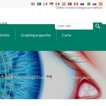
Defini comme langue par défaut
e.org
droite
Graphique gauche
Carte
sis for Left Eye Iridology Chart: Why It Reveals Right-Side Organs