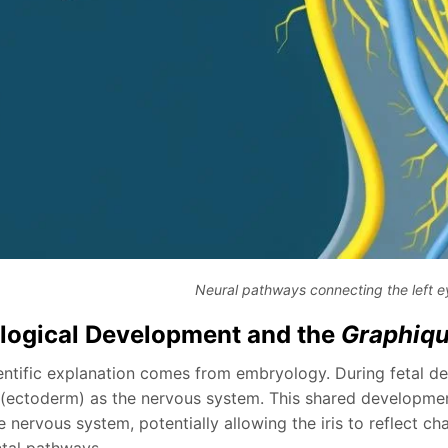
Neural pathways connecting the left e
ogical Development and the
Graphiqu
entific explanation comes from embryology. During fetal 
r (ectoderm) as the nervous system. This shared developmen
 nervous system, potentially allowing the iris to reflect c
tal pathways.