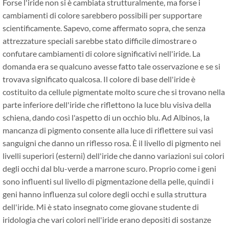
Forse l'iride non si è cambiata strutturalmente, ma forse i
cambiamenti di colore sarebbero possibili per supportare
scientificamente. Sapevo, come affermato sopra, che senza
attrezzature speciali sarebbe stato difficile dimostrare o
confutare cambiamenti di colore significativi nell'iride. La
domanda era se qualcuno avesse fatto tale osservazione e se si
trovava significato qualcosa. Il colore di base dell'iride è
costituito da cellule pigmentate molto scure che si trovano nella
parte inferiore dell'iride che riflettono la luce blu visiva della
schiena, dando così l'aspetto di un occhio blu. Ad Albinos, la
mancanza di pigmento consente alla luce di riflettere sui vasi
sanguigni che danno un riflesso rosa. È il livello di pigmento nei
livelli superiori (esterni) dell'iride che danno variazioni sui colori
degli occhi dal blu-verde a marrone scuro. Proprio come i geni
sono influenti sul livello di pigmentazione della pelle, quindi i
geni hanno influenza sul colore degli occhi e sulla struttura
dell'iride. Mi è stato insegnato come giovane studente di
iridologia che vari colori nell'iride erano depositi di sostanze