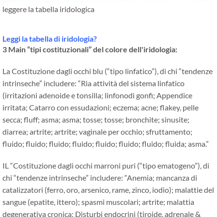
leggere la tabella iridologica
Leggi la tabella di iridologia?
3 Main “tipi costituzionali” del colore dell'iridologia:
La Costituzione dagli occhi blu (“tipo linfatico”), di chi “tendenze
intrinseche” includere: “Ria attività del sistema linfatico
(irritazioni adenoide e tonsilla; linfonodi gonfi; Appendice
irritata; Catarro con essudazioni; eczema; acne; flakey, pelle
secca; fluff; asma; asma; tosse; tosse; bronchite; sinusite;
diarrea; artrite; artrite; vaginale per occhio; sfruttamento;
fluido; fluido; fluido; fluido; fluido; fluido; fluido; fluida; asma.”
IL “Costituzione dagli occhi marroni puri (“tipo ematogeno”), di
chi “tendenze intrinseche” includere: “Anemia; mancanza di
catalizzatori (ferro, oro, arsenico, rame, zinco, iodio); malattie del
sangue (epatite, ittero); spasmi muscolari; artrite; malattia
degenerativa cronica; Disturbi endocrini (tiroide, adrenale &