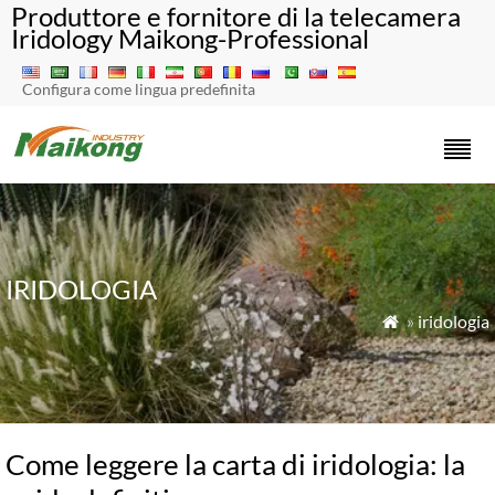
Produttore e fornitore di la telecamera
Iridology Maikong-Professional
Configura come lingua predefinita
IRIDOLOGIA
»
iridologia

Come leggere la carta di iridologia: la