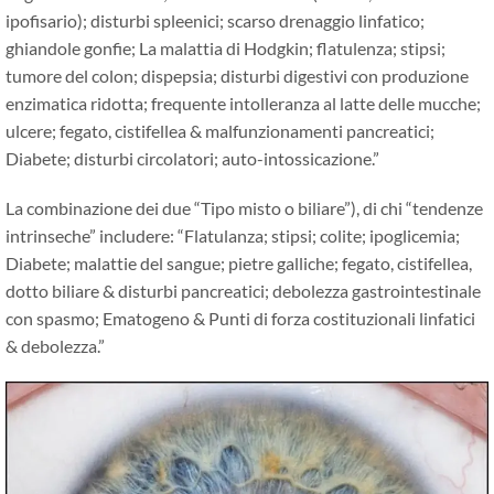
ipofisario); disturbi spleenici; scarso drenaggio linfatico;
ghiandole gonfie; La malattia di Hodgkin; flatulenza; stipsi;
tumore del colon; dispepsia; disturbi digestivi con produzione
enzimatica ridotta; frequente intolleranza al latte delle mucche;
ulcere; fegato, cistifellea & malfunzionamenti pancreatici;
Diabete; disturbi circolatori; auto-intossicazione.”
La combinazione dei due “Tipo misto o biliare”), di chi “tendenze
intrinseche” includere: “Flatulanza; stipsi; colite; ipoglicemia;
Diabete; malattie del sangue; pietre galliche; fegato, cistifellea,
dotto biliare & disturbi pancreatici; debolezza gastrointestinale
con spasmo; Ematogeno & Punti di forza costituzionali linfatici
& debolezza.”