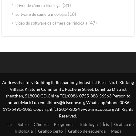
(31)
driver de câmera iridologia
(18)
software de câmera iridologia
(47)
vídeo do software da câmera de iridologia
Address:Factory Building II, Jinshanlong Industrial Park, No.1, Xintang
Village, Kratong Community, Fucheng Street, Longhua District
shenzhen, 518000 GD,China TEL:0086-0755-888-56563 Person to
contact:Mark Luo email:lucy@iriscope.org Whatsapp/phone:0086-
191-5490-1065 Copyright (c) 2004-2024 www.iriscope.org All Rights
Reserved.
Lar
Sobre
Câmera
Programas
Iridologia
Íris
Gráfico de
Iridologia
Gráfico certo
Gráfico de esquerda
Mapa