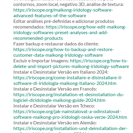
contornos, zoom local, negativo 3D, análise de textura:
https://iriscope.org/maikong-iridology-software-
advanced-features-of-the-software
Editar análises pré-definidas e adicionar produtos
recomendados:
https://iriscope.org/how-edit-maikong-
iridology-softwares-preset-analyses-and-add-
recommended-products
Fazer backup e restaurar dados do cliente:
https://iriscope.org/how-to-backup-and-restore-
customer-data-maikong-iridology-software
Excluir e Importar Imagens:
https://iriscope.org/how-to-
delete-and-import-pictures-maikong-iridology-software
Instalar e Desinstalar Versão em Italiano 2024:
https://iriscope.org/come-installare-e-disinstallare-il-
software-di-iridologia-maikong-italiano-2024.htm
Instalar e Desinstalar Versão em Francês:
https://iriscope.org/installation-et-desinstallation-du-
logiciel-diridologie-maikong-guide-2024.htm
Instalar e Desinstalar Versão em Tcheco:
https://iriscope.org/jak-nainstalovat-a-odinstalovat-
software-maikong-pro-iridologii-ceska-verze-2024.htm
Instalar e Desinstalar Versão em Alemão:
https://iriscope.org/installation-und-deinstallation-der-