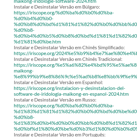
maikong-iridologie-software-2024.htm
Instalar e Desinstalar Versão em Búlgaro:
https://iriscope.org/%d0%ba%d0%b0%d0%ba-
%d0%b4%d0%b0-
%d0%b8%d0%bd%d1%81%d1%82%d0%b0%d0%bb%d0
%d0%b8-
%d0%b4%d0%b5%d0%b8%d0%bd%d1%81%d1%82%d0
%d1%81%d0%be.htm
Instalar e Desinstalar Versão em Chinês Simplificado:
https://iriscope.org/2024%e5%b9%b4%e7%ae%8
Instalar e Desinstalar Versão em Chinês Tradicional:
https://iriscope.org/%e5%a6%82%e4%bd%95%e5%
maikong-
%e8%99%b9%e8%86%9c%e5%ad%b8%e8%bb%9f%e9%
Instalar e Desinstalar Versão em Espanhol:
https://iriscope.org/instalacion-y-desinstalacion-del-
software-de-iridologia-maikong-en-espanol-2024.htm
Instalar e Desinstalar Versão em Russo:
https://iriscope.org/%d0%ba%d0%b0%d0%ba-
%d1%83%d1%81%d1%82%d0%b0%d0%bd%d0%be%d0
%d0%b8-
%d1%83%d0%b4%d0%b0%d0%bb%d0%b8%d1%82%d1
%d0%bf%d1%80%d0%be%d0%b3%d1%80%d0%b0%d0%
Instalar e Desinstalar Versão em Português: