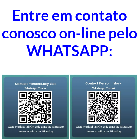
Entre em contato
conosco on-line pelo
WHATSAPP: