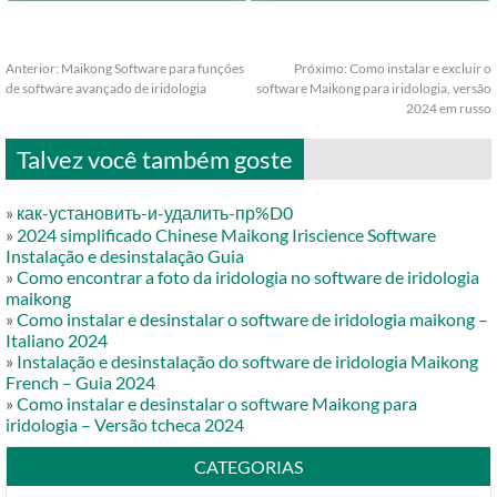
Anterior:
Maikong Software para funções
Próximo:
Como instalar e excluir o
de software avançado de iridologia
software Maikong para iridologia, versão
2024 em russo
Talvez você também goste
»
как-установить-и-удалить-пр%D0
»
2024 simplificado Chinese Maikong Iriscience Software
Instalação e desinstalação Guia
»
Como encontrar a foto da iridologia no software de iridologia
maikong
»
Como instalar e desinstalar o software de iridologia maikong –
Italiano 2024
»
Instalação e desinstalação do software de iridologia Maikong
French – Guia 2024
»
Como instalar e desinstalar o software Maikong para
iridologia – Versão tcheca 2024
CATEGORIAS