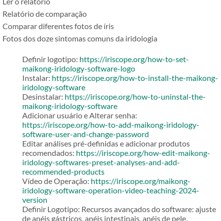
Ler o relatório
Relatório de comparação
Comparar diferentes fotos de íris
Fotos dos doze sintomas comuns da iridologia
Definir logotipo:
https://iriscope.org/how-to-set-
maikong-iridology-software-logo
Instalar:
https://iriscope.org/how-to-install-the-maikong-
iridology-software
Desinstalar:
https://iriscope.org/how-to-uninstal-the-
maikong-iridology-software
Adicionar usuário e Alterar senha:
https://iriscope.org/how-to-add-maikong-iridology-
software-user-and-change-password
Editar análises pré-definidas e adicionar produtos
recomendados:
https://iriscope.org/how-edit-maikong-
iridology-softwares-preset-analyses-and-add-
recommended-products
Vídeo de Operação:
https://iriscope.org/maikong-
iridology-software-operation-video-teaching-2024-
version
Definir Logotipo: Recursos avançados do software: ajuste
de anéis gástricos, anéis intestinais, anéis de pele,