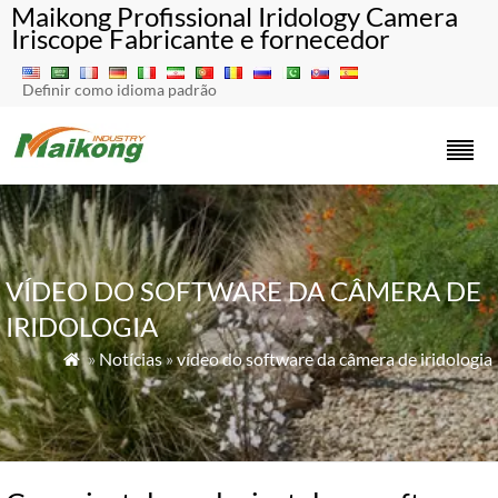
Maikong Profissional Iridology Camera
Iriscope Fabricante e fornecedor
Definir como idioma padrão
VÍDEO DO SOFTWARE DA CÂMERA DE
IRIDOLOGIA
»
Notícias
»
vídeo do software da câmera de iridologia
