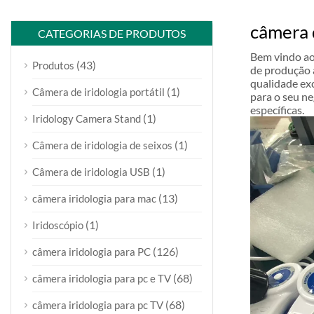
câmera 
CATEGORIAS DE PRODUTOS
Bem vindo ao 
(43)
Produtos
de produção 
qualidade ex
(1)
Câmera de iridologia portátil
para o seu n
específicas.
(1)
Iridology Camera Stand
(1)
Câmera de iridologia de seixos
(1)
Câmera de iridologia USB
(13)
câmera iridologia para mac
(1)
Iridoscópio
(126)
câmera iridologia para PC
(68)
câmera iridologia para pc e TV
(68)
câmera iridologia para pc TV