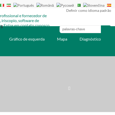
Definir como idioma padrão
rg
Gráfico de esquerda
Mapa
Diagnóstico
»Câmera de iridologia
