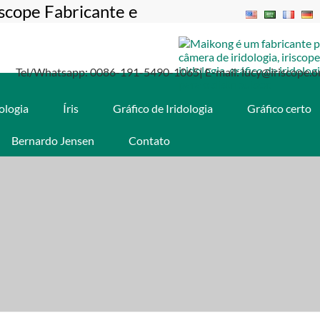
iscope Fabricante e
Tel/Whatsapp: 0086-191-5490-1065| E-mail: lucy@iriscope.o
dologia
Íris
Gráfico de Iridologia
Gráfico certo
Bernardo Jensen
Contato