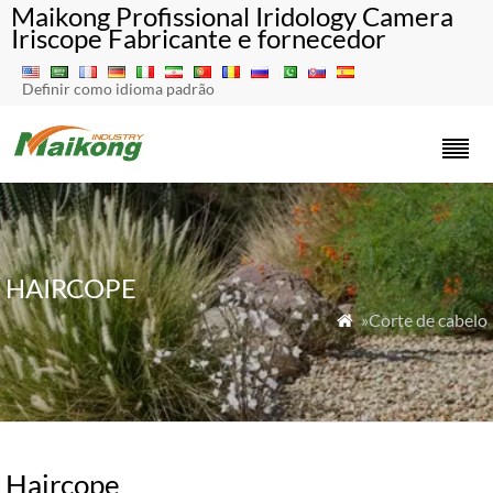
Maikong Profissional Iridology Camera
Iriscope Fabricante e fornecedor
Definir como idioma padrão
HAIRCOPE
»Corte de cabelo

Haircope