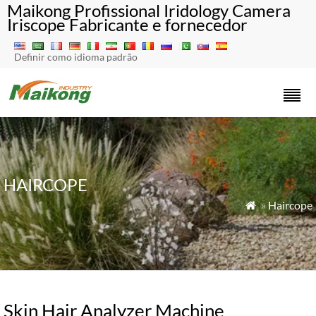
Maikong Profissional Iridology Camera
Iriscope Fabricante e fornecedor
Definir como idioma padrão
HAIRCOPE
»
Haircope

Skin Hair Analyzer Machine