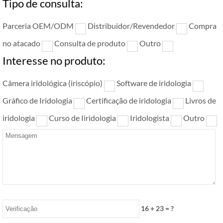
Tipo de consulta:
Parceria OEM/ODM
Distribuidor/Revendedor
Compra
no atacado
Consulta de produto
Outro
Interesse no produto:
Câmera iridológica (iriscópio)
Software de iridologia
Gráfico de Iridologia
Certificação de iridologia
Livros de
iridologia
Curso de Iiridologia
Iridologista
Outro
16
+
23
= ?