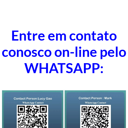
Entre em contato
conosco on-line pelo
WHATSAPP: