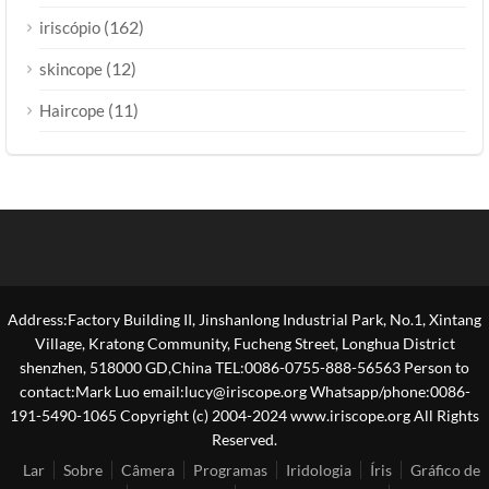
(162)
iriscópio
(12)
skincope
(11)
Haircope
Address:Factory Building II, Jinshanlong Industrial Park, No.1, Xintang
Village, Kratong Community, Fucheng Street, Longhua District
shenzhen, 518000 GD,China TEL:0086-0755-888-56563 Person to
contact:Mark Luo email:lucy@iriscope.org Whatsapp/phone:0086-
191-5490-1065 Copyright (c) 2004-2024 www.iriscope.org All Rights
Reserved.
Lar
Sobre
Câmera
Programas
Iridologia
Íris
Gráfico de