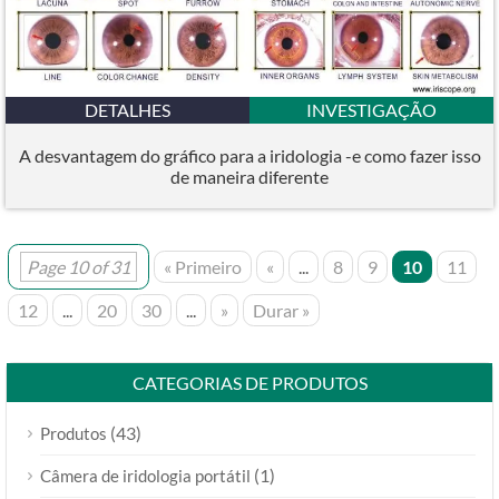
DETALHES
INVESTIGAÇÃO
A desvantagem do gráfico para a iridologia -e como fazer isso
de maneira diferente
Page 10 of 31
« Primeiro
«
...
8
9
10
11
12
...
20
30
...
»
Durar »
CATEGORIAS DE PRODUTOS
(43)
Produtos
(1)
Câmera de iridologia portátil