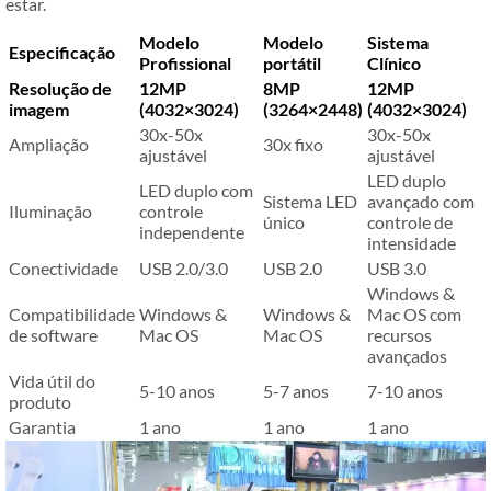
estar.
Modelo
Modelo
Sistema
Especificação
Profissional
portátil
Clínico
Resolução de
12MP
8MP
12MP
imagem
(4032×3024)
(3264×2448)
(4032×3024)
30x-50x
30x-50x
Ampliação
30x fixo
ajustável
ajustável
LED duplo
LED duplo com
Sistema LED
avançado com
Iluminação
controle
único
controle de
independente
intensidade
Conectividade
USB 2.0/3.0
USB 2.0
USB 3.0
Windows &
Compatibilidade
Windows &
Windows &
Mac OS com
de software
Mac OS
Mac OS
recursos
avançados
Vida útil do
5-10 anos
5-7 anos
7-10 anos
produto
Garantia
1 ano
1 ano
1 ano