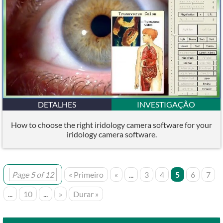
DETALHES
INVESTIGAÇÃO
How to choose the right iridology camera software for your
iridology camera software.
Page 5 of 12
« Primeiro
«
...
3
4
5
6
7
...
10
...
»
Durar »