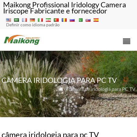
Maikong Profissional Iridology Camera
Iriscope Fabricante e fornecedor
Definir como idioma padrão
CÂMERA IRIDOLOGIA PARA PC TV
» câmera de iridologia para PC TV

câmera iridologia para pc TV