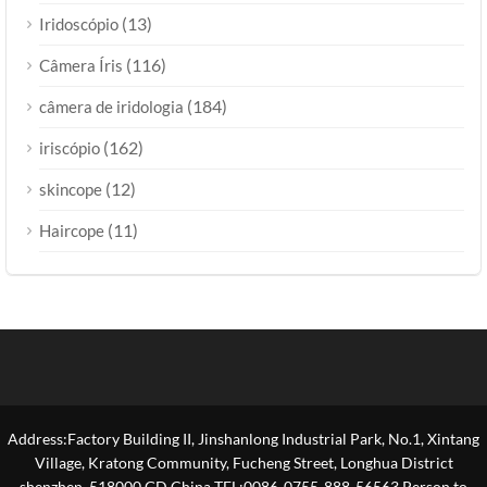
(13)
Iridoscópio
(116)
Câmera Íris
(184)
câmera de iridologia
(162)
iriscópio
(12)
skincope
(11)
Haircope
Address:Factory Building II, Jinshanlong Industrial Park, No.1, Xintang
Village, Kratong Community, Fucheng Street, Longhua District
shenzhen, 518000 GD,China TEL:0086-0755-888-56563 Person to