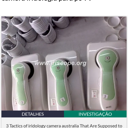
DETALHES
INVESTIGAÇÃO
3 Tactics of iridology camera australia That Are Supposed to