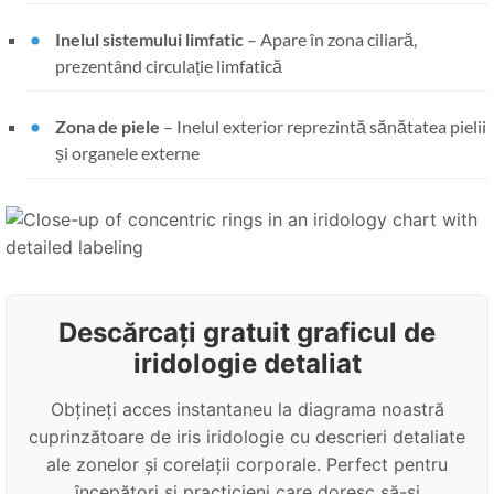
Inelul sistemului limfatic
– Apare în zona ciliară,
prezentând circulație limfatică
Zona de piele
– Inelul exterior reprezintă sănătatea pielii
și organele externe
Descărcați gratuit graficul de
iridologie detaliat
Obțineți acces instantaneu la diagrama noastră
cuprinzătoare de iris iridologie cu descrieri detaliate
ale zonelor și corelații corporale. Perfect pentru
începători și practicieni care doresc să-și