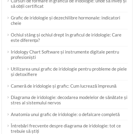
Cursuri de formare în graficul de iridologie: unde să înveți și
să obții certificat
Grafic de iridologie și dezechilibre hormonale: indicatori
cheie
Ochiul stâng și ochiul drept în graficul de iridologie: Care
este diferența?
Iridology Chart Software și instrumente digitale pentru
profesioniști
Utilizarea unui grafic de iridologie pentru probleme de piele
și detoxifiere
Cameră de iridologie și grafic: Cum lucrează împreună
Diagrama de iridologie: decodarea modelelor de sănătate și
stres al sistemului nervos
Anatomia unui grafic de iridologie: o defalcare completă
Întrebări frecvente despre diagrama de iridologie: tot ce
trebuie să știți