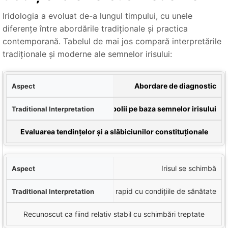
Iridologia a evoluat de-a lungul timpului, cu unele
diferențe între abordările tradiționale și practica
contemporană. Tabelul de mai jos compară interpretările
tradiționale și moderne ale semnelor irisului:
ect
Abordare de diagnostic
nală
Diagnosticul direct al bolii pe baza semnelor irisului
etarea modernă
Evaluarea tendințelor și a slăbiciunilor constituționale
Irisul se schimbă
Se crede că se schimbă rapid cu condițiile de sănătate
Recunoscut ca fiind relativ stabil cu schimbări treptate