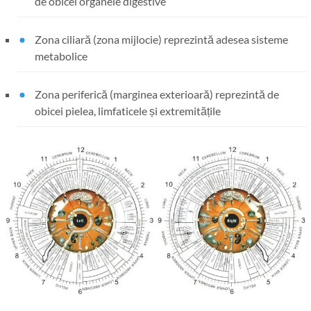
de obicei organele digestive
Zona ciliară (zona mijlocie) reprezintă adesea sisteme
metabolice
Zona periferică (marginea exterioară) reprezintă de
obicei pielea, limfaticele și extremitățile