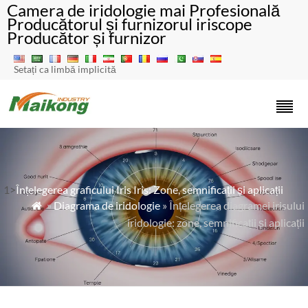
Camera de iridologie mai Profesională
Producătorul și furnizorul iriscope
Producător și furnizor
Setați ca limbă implicită
1>
Înțelegerea graficului Iris Iris: Zone, semnificații și aplicații
»
Diagrama de iridologie
» Înțelegerea diagramei irisului

iridologie: zone, semnificații și aplicații