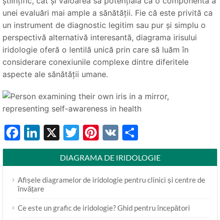
științific, cât și valoarea sa potențială ca o componentă a
unei evaluări mai ample a sănătății. Fie că este privită ca
un instrument de diagnostic legitim sau pur și simplu o
perspectivă alternativă interesantă, diagrama irisului
iridologie oferă o lentilă unică prin care să luăm în
considerare conexiunile complexe dintre diferitele
aspecte ale sănătății umane.
Facebook
LinkedIn
X
Twitter
Pinterest
VK
Share
DIAGRAMA DE IRIDOLOGIE
Afișele diagramelor de iridologie pentru clinici și centre de
învățare
Ce este un grafic de iridologie? Ghid pentru începători