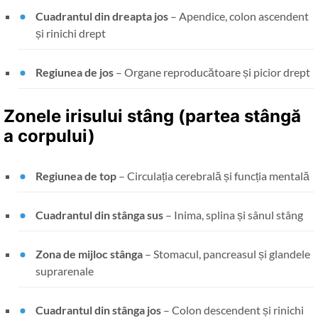
Cuadrantul din dreapta jos
– Apendice, colon ascendent
și rinichi drept
Regiunea de jos
– Organe reproducătoare și picior drept
Zonele irisului stâng (partea stângă
a corpului)
Regiunea de top
– Circulația cerebrală și funcția mentală
Cuadrantul din stânga sus
– Inima, splina și sânul stâng
Zona de mijloc stânga
– Stomacul, pancreasul și glandele
suprarenale
Cuadrantul din stânga jos
– Colon descendent și rinichi