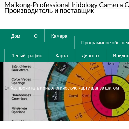
Maikong-Professional Iridology Camera C
Производитель и поставщик
Дом
О
Камера
Программное обеспе
Левый график
Карта
Диагноз
Иридол
1>
Как прочитать иридологическую карту шаг за шагом