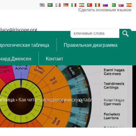
Сделать основным языком
lucy@iriscope.org
дологическая таблица
Правильная диаграмма
нард Дженсен
Контакт
аблица
» Как читать иридологическую таблицу шаг за шагом