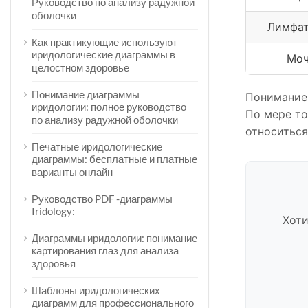
Руководство по анализу радужной
оболочки
Лимфат
Как практикующие используют
иридологические диаграммы в
Моч
целостном здоровье
Понимание диаграммы
Понимание 
иридологии: полное руководство
По мере то
по анализу радужной оболочки
относиться
Печатные иридологические
диаграммы: бесплатные и платные
варианты онлайн
Руководство PDF -диаграммы
Iridology:
Хоти
Диаграммы иридологии: понимание
картирования глаз для анализа
здоровья
Шаблоны иридологических
диаграмм для профессионального