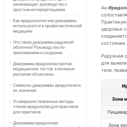
начинающих: руководство с
Ан
Иридоло
простым интерпретациями
сопоставля
Как иридологические диаграммы
Практикующ
используются в профилактической
здоровья с
медицине
соединяетс
Что такое диаграмма радужной
состояние 
оболочки? Руководство по
приложениям и созданию
Радужная о
для выявле
Диаграмма иридологии против
медицинских тестов: ключевые
тела: прав
различия объяснены
Символы диаграммы иридологии и
И
их значения
Зона 
Усовершенствованные методы
чтения иридологии для практиков
Пищевар
для практиков
Диаграмма иридологии:
Зона к