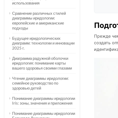
использования
Сравнение различных стилей
диаграммы иридологии:
европейские и американские
Подго
подходы
Прежде че
Будущее иридологических
создать оп
диаграмм: технологии и инновации
2025 г.
идентифика
Диаграмма радужной оболочки
иридология: понимание карты
вашего здоровья своими глазами
Чтение диаграммы иридологии:
семейное руководство по
здоровью детей
Понимание диаграммы иридологии
Iris: зоны, значения и приложения
Понимание диаграммы иридологии