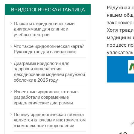
Радужная о
ИРИДОЛОГИЧЕСКАЯ ТАБЛИЦА
нашем общ
закономерн
Плакаты с иридологическими
диаграммами для клиник и
Хотя тради
учебных центров
медицины и
процесс п
Что такое иридологическая карта?
Руководство для начинающих
увлекатель
Диаграмма иридологии для
здоровья пищеварения:
декодирование моделей радужной
оболочки в 2025 году
Известные иридологи, которые
разработали современные
иридологические диаграммы
Почему иридологическая таблица
является ключевым инструментом
в комплексном оздоровлении