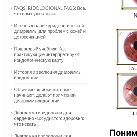
FAQS IRIDOLOGIONAL FAQS: Все,
что вам нужно знать
Использование иридологической
диаграммы для проблем с кожей и
детоксикацией
Пошаговый учебник: Как
практикующие интерпретируют
иридологическую карту
История и эволюция диаграммы
иридологии
Обычные ошибки, которые
начинают, делают при чтении
диаграмм иридологии
Диаграмма иридологии для
сердечно -сосудистого здоровья:
что искать
Поним
Диаграмма иридологии для