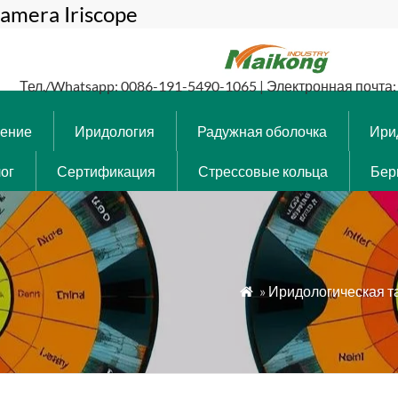
amera Iriscope
Тел./Whatsapp: 0086-191-5490-1065 | Электронная почта: 
чение
Иридология
Радужная оболочка
Ири
ог
Сертификация
Стрессовые кольца
Бер
»
Иридологическая т
