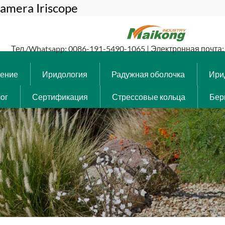
amera Iriscope
Тел./Whatsapp: 0086-191-5490-1065 | Электронная почта: 
чение
Иридология
Радужная оболочка
Ири
ог
Сертификация
Стрессовые кольца
Бер