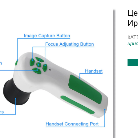
Це
Ир
КАТ
ири