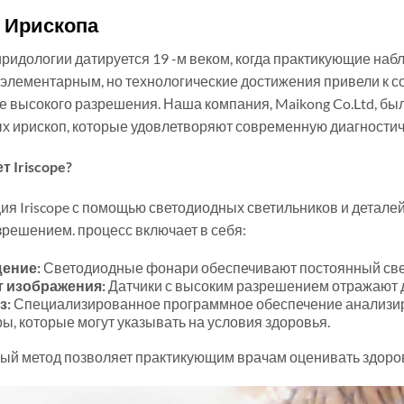
 Ирископа
ридологии датируется 19 -м веком, когда практикующие на
л элементарным, но технологические достижения привели к 
 высокого разрешения. Наша компания, Maikong Co.Ltd, бы
 ирископ, которые удовлетворяют современную диагностич
т Iriscope?
я Iriscope с помощью светодиодных светильников и деталей
решением. процесс включает в себя:
ение:
Светодиодные фонари обеспечивают постоянный свет
т изображения:
Датчики с высоким разрешением отражают 
з:
Специализированное программное обеспечение анализир
ы, которые могут указывать на условия здоровья.
й метод позволяет практикующим врачам оценивать здоров