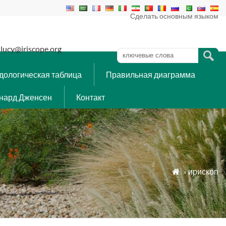
Сделать основным языком
lucy@iriscope.org
дологическая таблица
Правильная диаграмма
нард Дженсен
Контакт
»
ирископ
