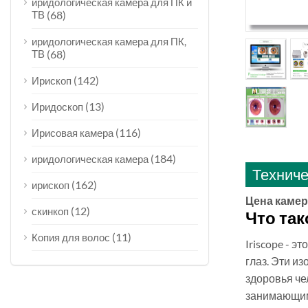
иридологическая камера для ПК и
ТВ
(68)
иридологическая камера для ПК,
ТВ
(68)
(142)
Ирископ
(13)
Иридоскоп
(116)
Ирисовая камера
(184)
иридологическая камера
Техниче
(162)
ирископ
Цена камеры
(12)
скинкоп
Что так
(11)
Копия для волос
Iriscope - 
глаз. Эти и
здоровья че
занимающим