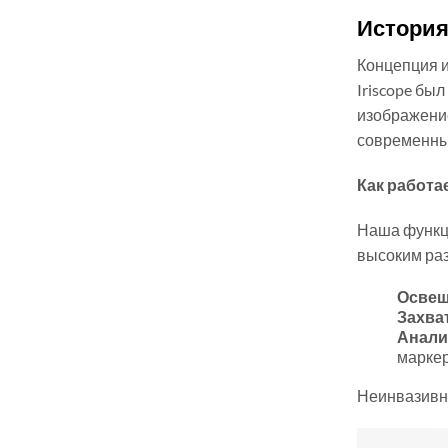
История
Концепция и
Iriscope бы
изображение
современных
Как работае
Наша функци
высоким раз
Освещ
Захва
Анали
маркер
Неинвазивны