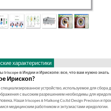
ские характеристики
 Iriscope в Индии и Ирископе: все, что вам нужно знать
ое Ирископ?
это специализированное устройство, используемое для сбора
зображения с высоким разрешением необходимы для иридолог
ловека. Наши Iriscopes в Maikong Co.ltd Design Precision и 
ися медицинским работником и энтузиастами иридологии.