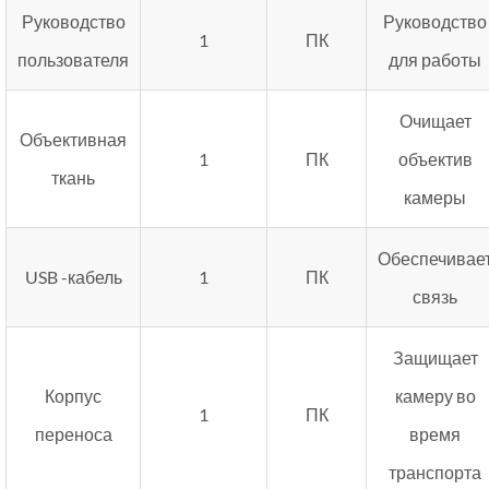
Руководство
Руководство
1
ПК
пользователя
для работы
Очищает
Объективная
1
ПК
объектив
ткань
камеры
Обеспечивае
USB -кабель
1
ПК
связь
Защищает
Корпус
камеру во
1
ПК
переноса
время
транспорта