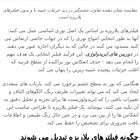
قایسه نشان دهنده تفاوت چشمگیر در دید جزئیات عنبیه با و بدون فیلترهای
پلاریزه است
یلترهای پلاریزه بر اساس یک اصل نوری اساسی عمل می کنند:
نها به طور انتخابی امواج نوری را که در جهات خاصی ارتعاش می
نند مسدود می کنند در حالی که به دیگران اجازه عبور می دهند.
ر
دوربین های ایریدولوژی
، این فرآیند فیلتر انتخابی یک هدف مهم
ا انجام می دهد - حذف انعکاس نور پراکنده از سطح قرنیه که
لب جزئیات پیچیده عنبیه زیرین را پنهان می کند.
نگامی که نور به سطح چشم برخورد می کند، بازتاب های متعددی
یجاد می کند که می تواند تغییرات ظریف رنگ، الگوهای الیاف و
ییرات بافتی را که ایریدولوژیست ها برای تجزیه و تحلیل دقیق به
 تکیه می کنند، بپوشاند. یک فیلتر پلاریزه با طراحی مناسب این
نعکاس ها را از بین می برد و در عین حال رنگ طبیعی و اطلاعات
افت ضروری برای تشخیص را حفظ می کند.
گونه فیلترهای پلاریزه تبدیل می شوند