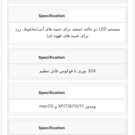
روشنایی
سیستم LED دو حالته (سفید برای عنبیه های آبی/مخلوط، زرد
برای عنبیه های قهوه ای)
بزرگنمایی
30X نوری با فوکوس قابل تنظیم
سازگاری
ویندوز XP/7/8/10/11 و macOS
طول عمر طراحی