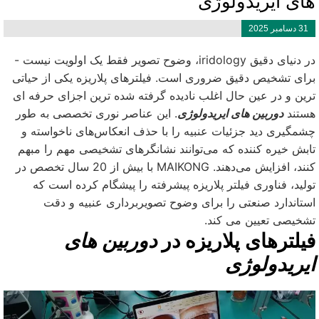
ای ایریدولوژی
31 دسامبر 2025
در دنیای دقیق iridology، وضوح تصویر فقط یک اولویت نیست -
رای تشخیص دقیق ضروری است. فیلترهای پلاریزه یکی از حیاتی
رین و در عین حال اغلب نادیده گرفته شده ترین اجزای حرفه ای
ستند
دوربین های ایریدولوژی
. این عناصر نوری تخصصی به طور
شمگیری دید جزئیات عنبیه را با حذف انعکاس‌های ناخواسته و
ابش خیره کننده که می‌توانند نشانگرهای تشخیصی مهم را مبهم
کنند، افزایش می‌دهند. MAIKONG با بیش از 20 سال تخصص در
لید، فناوری فیلتر پلاریزه پیشرفته را پیشگام کرده است که
ستاندارد صنعتی را برای وضوح تصویربرداری عنبیه و دقت
شخیصی تعیین می کند.
یلترهای پلاریزه در
دوربین های
یریدولوژی