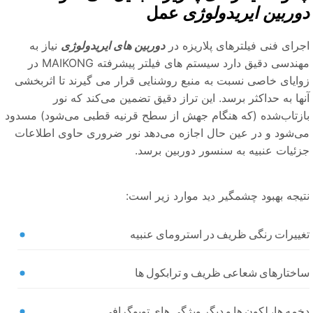
وربین ایریدولوژی
عمل
جرای فنی فیلترهای پلاریزه در
دوربین های ایریدولوژی
نیاز به
مهندسی دقیق دارد سیستم های فیلتر پیشرفته MAIKONG در
وایای خاصی نسبت به منبع روشنایی قرار می گیرند تا اثربخشی
ها به حداکثر برسد. این تراز دقیق تضمین می‌کند که نور
ازتاب‌شده (که هنگام جهش از سطح قرنیه قطبی می‌شود) مسدود
ی‌شود و در عین حال اجازه می‌دهد نور ضروری حاوی اطلاعات
زئیات عنبیه به سنسور دوربین برسد.
تیجه بهبود چشمگیر دید موارد زیر است:
غییرات رنگی ظریف در استرومای عنبیه
اختارهای شعاعی ظریف و ترابکول ها
مه ها، لکون ها و دیگر ویژگی های توپوگرافی