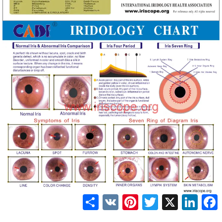
Share
Pinterest
VK
Twitter
LinkedIn
Facebook
X