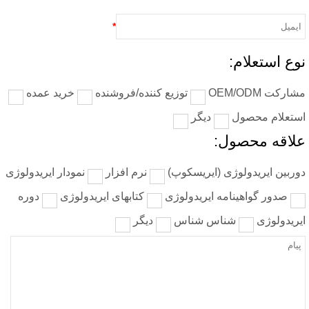
*
وع استعلام:
ارکت OEM/ODM
توزیع کننده/فروشنده
خرید عمده
ستعلام محصول
دیگر
لاقه محصول:
وربین ایریدولوژی (ایریسکوپ)
نرم افزار
نمودار ایریدولوژی
صدور گواهینامه ایریدولوژی
کتابهای ایریدولوژی
دوره
یریدولوژی
شناس شناس
دیگر