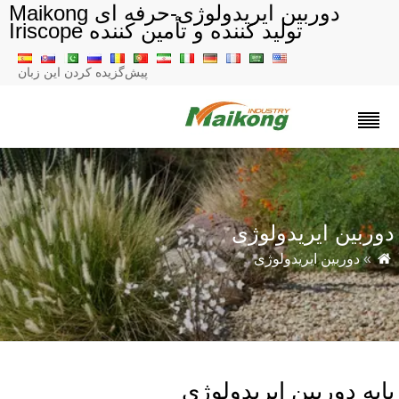
دوربین ایریدولوژی-حرفه ای Maikong
تولید کننده و تأمین کننده Iriscope
پیش‌گزیده کردن این زبان
وربین ایریدولوژی
»
دوربین ایریدولوژی
ایه دوربین ایریدولوژی