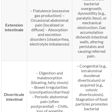
bacterial
overgrowth,
–
Flatulence (excessive
dysmotility (e.g.,
gas production)
–
paralytic ileus), or
Occasional abdominal
mechanical
Extension
pain (localized or
obstruction. Gas
intestinale
diffuse)
–
Absorption
accumulation
and excretion
distends intestinal
disorders (steatorrhea,
walls, altering
electrolyte imbalances)
peristalsis and
causing referred
pain .
–
Congenital (e.g.,
intraluminal
–
Digestion and
duodenal
malabsorption
diverticulum) or
(bloating, fatty stools)
acquired (e.g.,
–
Bowel irregularities
colonic
(constipation/diarrhea)
Diverticule
diverticulosis).
–
Periodic abdominal
intestinal
Stagnation of food
pain (often
particles promotes
postprandial)
–
Chills,
bacterial
loss of appetite