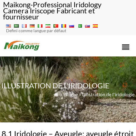
Maikong-Professional Iridology
Camera Iriscope Fabricant et
fournisseur
Defini comme langue par défaut
ILLUSTRATION DE L'IRIDOLOGIE
»
Blogue
»
Illustration de l'iridologie

8.1 Iridologie – Aveugle: aveugle étroit