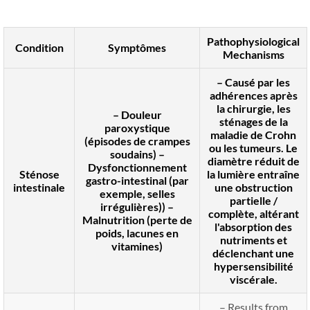
Pathophysiological
Condition
Symptômes
Mechanisms
– Causé par les
adhérences après
la chirurgie, les
– Douleur
sténages de la
paroxystique
maladie de Crohn
(épisodes de crampes
ou les tumeurs. Le
soudains) –
diamètre réduit de
Dysfonctionnement
Sténose
la lumière entraîne
gastro-intestinal (par
intestinale
une obstruction
exemple, selles
partielle /
irrégulières)) –
complète, altérant
Malnutrition (perte de
l'absorption des
poids, lacunes en
nutriments et
vitamines)
déclenchant une
hypersensibilité
viscérale.
–
Results from