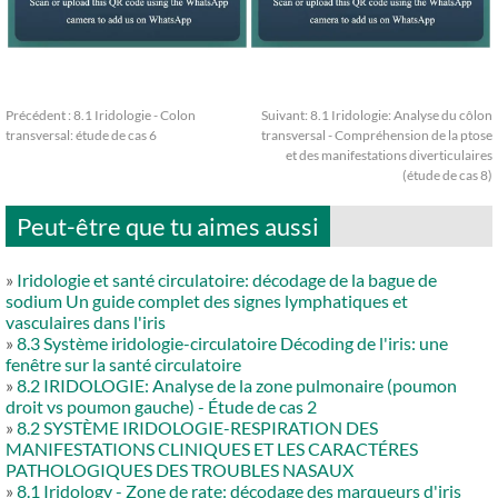
Précédent :
8.1 Iridologie - Colon
Suivant:
8.1 Iridologie: Analyse du côlon
transversal: étude de cas 6
transversal - Compréhension de la ptose
et des manifestations diverticulaires
(étude de cas 8)
Peut-être que tu aimes aussi
»
Iridologie et santé circulatoire: décodage de la bague de
sodium Un guide complet des signes lymphatiques et
vasculaires dans l'iris
»
8.3 Système iridologie-circulatoire Décoding de l'iris: une
fenêtre sur la santé circulatoire
»
8.2 IRIDOLOGIE: Analyse de la zone pulmonaire (poumon
droit vs poumon gauche) - Étude de cas 2
»
8.2 SYSTÈME IRIDOLOGIE-RESPIRATION DES
MANIFESTATIONS CLINIQUES ET LES CARACTÉRES
PATHOLOGIQUES DES TROUBLES NASAUX
»
8.1 Iridology - Zone de rate: décodage des marqueurs d'iris