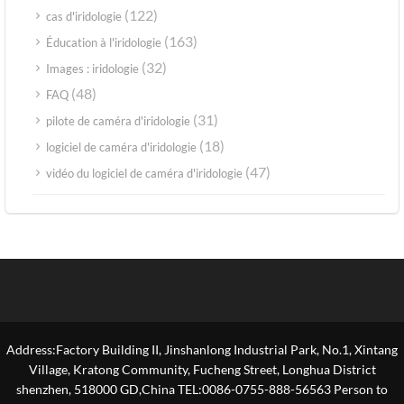
(122)
cas d'iridologie
(163)
Éducation à l'iridologie
(32)
Images : iridologie
(48)
FAQ
(31)
pilote de caméra d'iridologie
(18)
logiciel de caméra d'iridologie
(47)
vidéo du logiciel de caméra d'iridologie
Address:Factory Building II, Jinshanlong Industrial Park, No.1, Xintang
Village, Kratong Community, Fucheng Street, Longhua District
shenzhen, 518000 GD,China TEL:0086-0755-888-56563 Person to