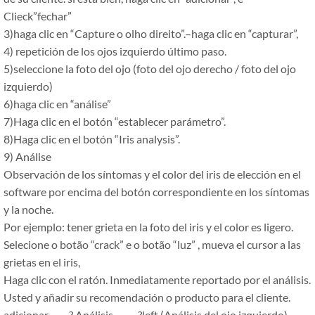
Clieck”fechar”
3)haga clic en
“Capture o olho direito”.–
haga clic en
“capturar”,
4) repetición de los ojos izquierdo último paso.
5)seleccione la foto del ojo (foto del ojo derecho / foto del ojo
izquierdo)
6)haga clic en
“análise”
7)Haga clic en el botón
“
establecer parámetro
”.
8)Haga clic en el botón
“
Iris analysis
”.
9) Análise
Observación de los síntomas y el color del iris de elección en el
software por encima del botón correspondiente en los síntomas
y la noche.
Por ejemplo: tener grieta en la foto del iris y el color es ligero.
Selecione o botão “
crack
” e o botão “luz”
, mueva el cursor a las
grietas en el iris,
Haga clic con el ratón. Inmediatamente reportado por el análisis.
Usted y añadir su recomendación o producto para el cliente.
adicionar ——
? Análisis
——–
?left (Análisis del ojo izquierdo)