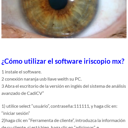
¿Cómo utilizar el software iriscopio mx?
1 instale el software.
2 conexión naranja usb llave weith su PC.
3 Abra el escritorio de la versión en inglés del sistema de análisis
avanzado de CadiCV
”
1) utilice select
“usuário”
, contraseña:111111, y haga clic en:
“
iniciar sesión
”
2)haga clic en
“Ferramenta de cliente”
, introduzca la información
de su cliente. si está bien, haga clic en
“adicionar”, e