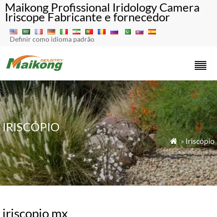
Maikong Profissional Iridology Camera
Iriscope Fabricante e fornecedor
Definir como idioma padrão
IRISCÓPIO
»
Iriscópio

iriscopio mx