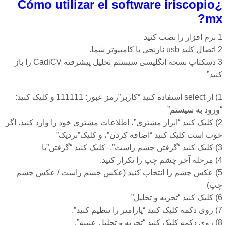
¿Cómo utilizar el software iriscopio
mx
 کنید
وتر شما.
3 دسکتاپ نسخه انگلیسی سیستم تحلیل پیشرفته CadiCV را باز
ید”
1) از select استفاده کنید “کاربر”رمز عبور: 111111 و کلیک کنید:
ورود به سیستم”
2) کلیک کنید “ابزار مشتری”، اطلاعات مشتری خود را وارد کنید. اگر
وب است کلیک کنید “اضافه کردن”، و کلیک”نزدیک”
د “گرفتن”با
ر کنید.
5) عکس چشم را انتخاب کنید (عکس چشم راست / عکس چشم
پ)
تحلیل”
ظیم کنید”.
ل عنبیه”.