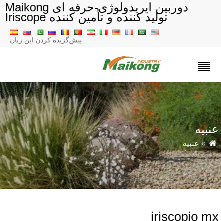
دوربین ایریدولوژی-حرفه ای Maikong
تولید کننده و تأمین کننده Iriscope
پیش‌گزیده کردن این زبان
نبیه
»
عنبیه
iriscopio m