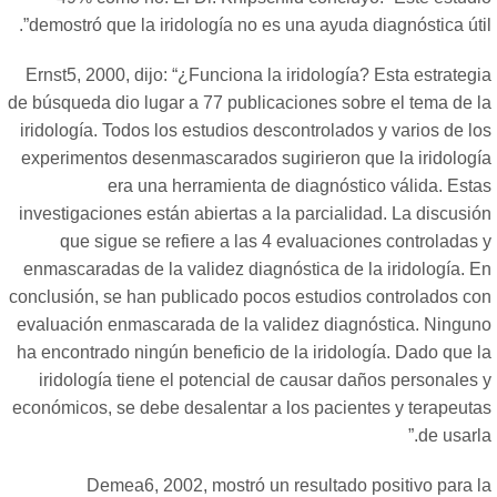
”.
demostró que la iridología no es una ayuda diagnóstica úti
Ernst5, 2000, dijo:
“
¿Funciona la iridología? Esta estrategi
de búsqueda dio lugar a 77 publicaciones sobre el tema de l
iridología. Todos los estudios descontrolados y varios de l
experimentos desenmascarados sugirieron que la iridologí
era una herramienta de diagnóstico válida. Esta
investigaciones están abiertas a la parcialidad. La discusi
que sigue se refiere a las 4 evaluaciones controladas 
enmascaradas de la validez diagnóstica de la iridología. E
conclusión, se han publicado pocos estudios controlados co
evaluación enmascarada de la validez diagnóstica. Ningun
ha encontrado ningún beneficio de la iridología. Dado que l
iridología tiene el potencial de causar daños personales 
económicos, se debe desalentar a los pacientes y terapeuta
”
de usarl
Demea6, 2002, mostró un resultado positivo para l