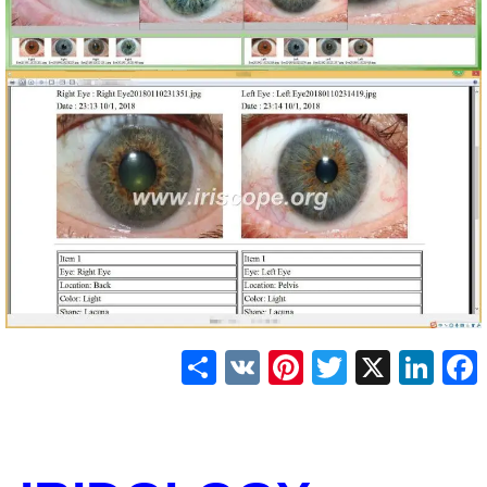
Share
Pinterest
VK
Twitter
LinkedIn
Facebook
X