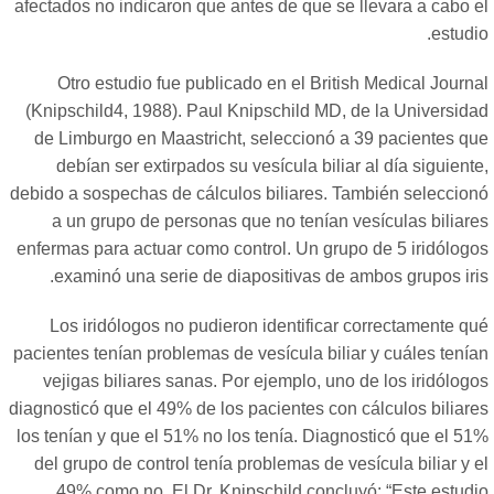
afectados no indicaron que antes de que se llevara a cabo e
estudi
Otro estudio fue publicado en el British Medical Journ
(Knipschild4, 1988). Paul Knipschild MD, de la Universida
de Limburgo en Maastricht, seleccionó a 39 pacientes qu
debían ser extirpados su vesícula biliar al día siguient
debido a sospechas de cálculos biliares. También seleccion
a un grupo de personas que no tenían vesículas biliare
enfermas para actuar como control. Un grupo de 5 iridólogo
examinó una serie de diapositivas de ambos grupos iris
Los iridólogos no pudieron identificar correctamente qu
pacientes tenían problemas de vesícula biliar y cuáles tenía
vejigas biliares sanas. Por ejemplo, uno de los iridólog
diagnosticó que el 49% de los pacientes con cálculos biliare
los tenían y que el 51% no los tenía. Diagnosticó que el 51
del grupo de control tenía problemas de vesícula biliar y 
49% como no. El Dr. Knipschild concluyó:
“
Este estudi