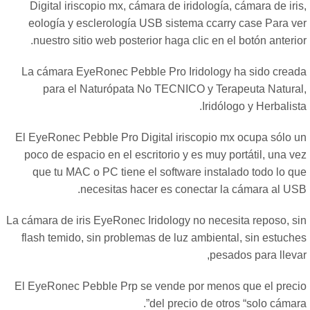
Digital iriscopio mx, cámara de iridología, cámara de iri
eología y esclerología USB sistema ccarry case Para ve
nuestro sitio web posterior haga clic en el botón anterio
La cámara EyeRonec Pebble Pro Iridology ha sido cread
para el Naturópata No TECNICO y Terapeuta Natural
Iridólogo y Herbalist
El EyeRonec Pebble Pro Digital iriscopio mx ocupa sólo u
poco de espacio en el escritorio y es muy portátil, una v
que tu MAC o PC tiene el software instalado todo lo qu
necesitas hacer es conectar la cámara al USB
La cámara de iris EyeRonec Iridology no necesita reposo, si
flash temido, sin problemas de luz ambiental, sin estuche
pesados para llevar
El EyeRonec Pebble Prp se vende por menos que el preci
”.
del precio de otros
“
solo cámar