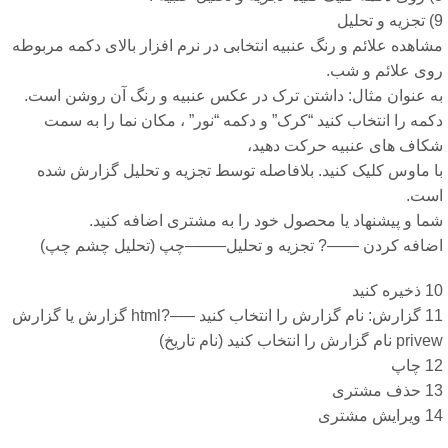
لیل
اهده علائم و رنگ عنبیه انتخابی در نرم افزار بالای دکمه مربوطه
وی علائم و شب.
ه عنوان مثال: داشتن ترک در عکس عنبیه و رنگ آن روشن است.
مه را انتخاب کنید “کرک” و دکمه “نور” ، مکان نما را به سمت
کاف های عنبیه حرکت دهید،
ا ماوس کلیک کنید. بلافاصله توسط تجزیه و تحلیل گزارش شده
ست.
ما و پیشنهاد یا محصول خود را به مشتری اضافه کنید.
ضافه کردن ——? تجزیه و تحلیل——–چپ (تحلیل چشم چپ)
ره کنید
11 گزارش: نام گزارش را انتخاب کنید —–?html گزارش یا گزارش
نام گزارش را انتخاب کنید (نام تاریخ)
چاپ
ف مشتری
ایش مشتری