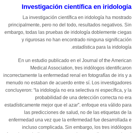
Investigación científica en iridologí
La investigación científica en iridología ha mostra
principalmente, pero no del todo, resultados negativos. Si
embargo, todas las pruebas de iridología doblemente ciega
y rigurosas no han encontrado ninguna significació
estadística para la iridologí
En un estudio publicado en el Journal of the America
Medical Association, tres iridólogos identificar
incorrectamente la enfermedad renal en fotografías de iris y
menudo no estaban de acuerdo entre sí. Los investigadore
concluyeron:
“
la iridología no era selectiva ni específica, y 
probabilidad de una detección correcta no er
estadísticamente mejor que el azar
”
. enfoque era válido par
las predicciones de salud, no de las etiquetas de 
enfermedad una vez que la enfermedad fue desarrollada 
incluso complicada. Sin embargo, los tres iridólogo