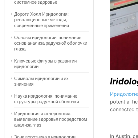
системное здоровье
Дороти Холл Иридология:
революционные методы,
современные применения
Основы иридологии: понимание
основ анализа радужной оболочки
глаза
Ключевые фигуры в развитии
иридологии
Символы иридологии и их
Iridol
значения
Иридологи
Наука иридология: понимание
potential he
структуры радужной оболочки
connected t
Иридология и склерология:
выявление здоровья посредством
анализа глаз
In Austin, c
Зона воротника в иридологии