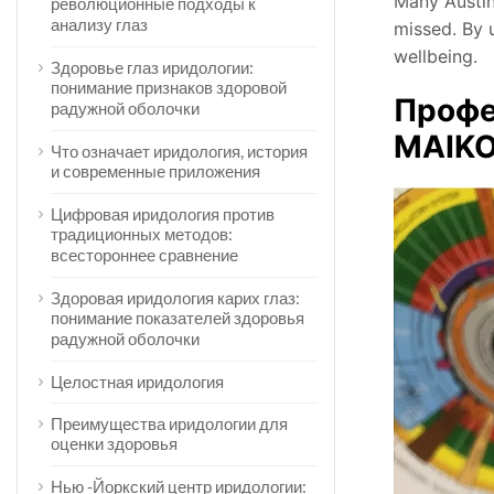
Many Austin
революционные подходы к
анализу глаз
missed. By 
wellbeing.
Здоровье глаз иридологии:
понимание признаков здоровой
Профе
радужной оболочки
MAIKO
Что означает иридология, история
и современные приложения
Цифровая иридология против
традиционных методов:
всестороннее сравнение
Здоровая иридология карих глаз:
понимание показателей здоровья
радужной оболочки
Целостная иридология
Преимущества иридологии для
оценки здоровья
Нью -Йоркский центр иридологии: