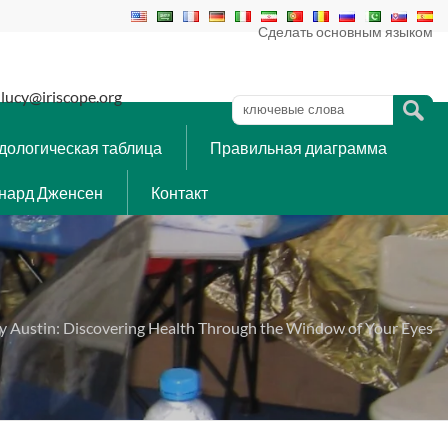
Сделать основным языком
lucy@iriscope.org
дологическая таблица
Правильная диаграмма
нард Дженсен
Контакт
gy Austin: Discovering Health Through the Window of Your Eyes