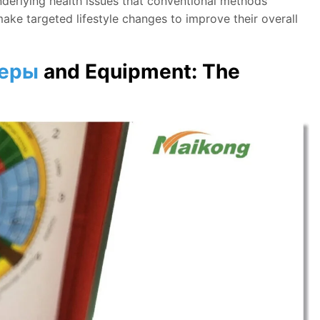
nderlying health issues that conventional methods
ake targeted lifestyle changes to improve their overall
меры
and Equipment: The