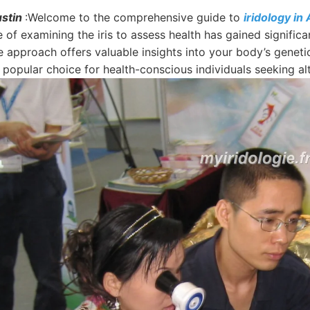
ustin
:Welcome to the comprehensive guide to
iridology in
 of examining the iris to assess health has gained significan
 approach offers valuable insights into your body’s genetic
y popular choice for health-conscious individuals seeking a