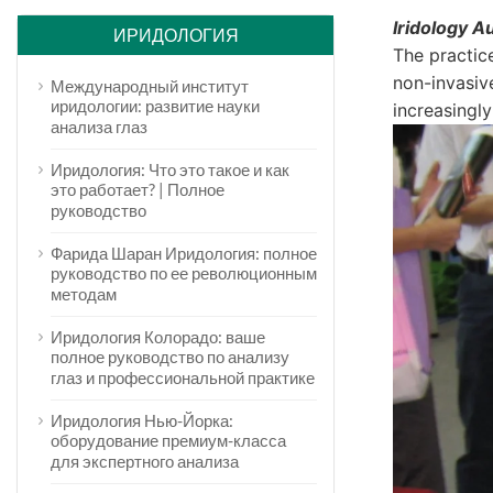
Iridology A
ИРИДОЛОГИЯ
The practice
non-invasive
Международный институт
иридологии: развитие науки
increasingl
анализа глаз
Иридология: Что это такое и как
это работает? | Полное
руководство
Фарида Шаран Иридология: полное
руководство по ее революционным
методам
Иридология Колорадо: ваше
полное руководство по анализу
глаз и профессиональной практике
Иридология Нью-Йорка:
оборудование премиум-класса
для экспертного анализа