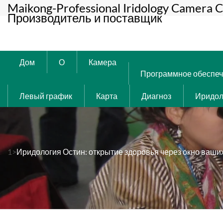
Maikong-Professional Iridology Camera C
Производитель и поставщик
Дом
О
Камера
Программное обеспе
Левый график
Карта
Диагноз
Иридол
1>
Иридология Остин: открытие здоровья через окно ваших