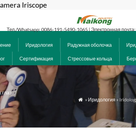
amera Iriscope
Тел./Whatsapp: 0086-191-5490-1065 | Электронная почта: 
чение
Иридология
Радужная оболочка
Ири
ог
Сертификация
Стрессовые кольца
Бер
 глаз
»
Иридология
» Iridolo
