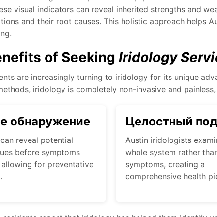
hese visual indicators can reveal inherited strengths and we
tions and their root causes. This holistic approach helps 
ing.
nefits of Seeking
Iridology Servi
ents are increasingly turning to iridology for its unique a
ethods, iridology is completely non-invasive and painless, 
ее обнаружение
Целостный по
 can reveal potential
Austin iridologists exami
ssues before symptoms
whole system rather than
 allowing for preventative
symptoms, creating a
.
comprehensive health pi