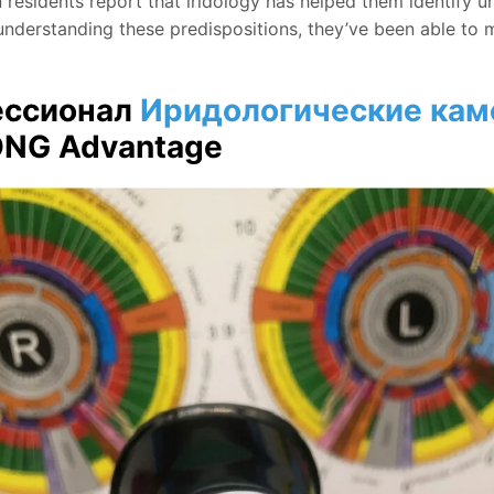
 residents report that iridology has helped them identify u
understanding these predispositions, they’ve been able to m
ссионал
Иридологические ка
NG Advantage