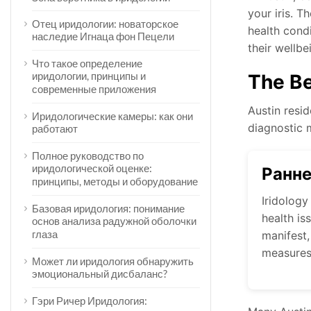
your iris. T
Отец иридологии: новаторское
health condi
наследие Игнаца фон Пецели
their wellbe
Что такое определение
иридологии, принципы и
The Be
современные приложения
Austin resid
Иридологические камеры: как они
diagnostic m
работают
Полное руководство по
иридологической оценке:
Ранн
принципы, методы и оборудование
Iridology
Базовая иридология: понимание
health i
основ анализа радужной оболочки
глаза
manifest,
measures
Может ли иридология обнаружить
эмоциональный дисбаланс?
Гэри Ричер Иридология: