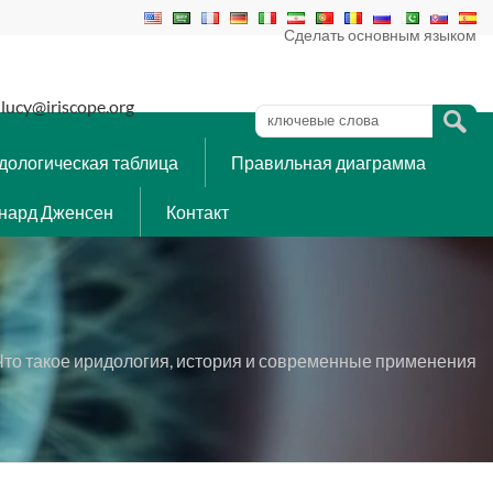
Сделать основным языком
lucy@iriscope.org
дологическая таблица
Правильная диаграмма
нард Дженсен
Контакт
Что такое иридология, история и современные применения