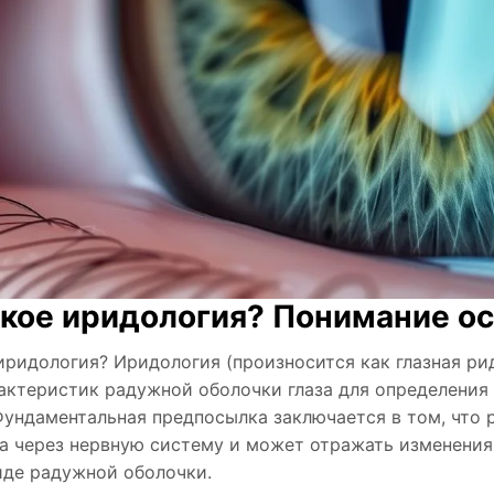
акое иридология? Понимание ос
иридология? Иридология (произносится как глазная рид
актеристик радужной оболочки глаза для определени
Фундаментальная предпосылка заключается в том, что
а через нервную систему и может отражать изменения 
де радужной оболочки.