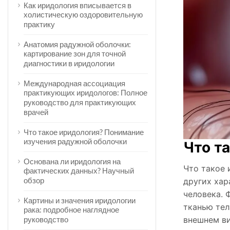
Как иридология вписывается в
холистическую оздоровительную
практику
Анатомия радужной оболочки:
картирование зон для точной
диагностики в иридологии
Международная ассоциация
практикующих иридологов: Полное
руководство для практикующих
врачей
Что такое иридология? Понимание
изучения радужной оболочки
Что т
Основана ли иридология на
Что такое 
фактических данных? Научный
обзор
других хар
человека. 
Картины и значения иридологии
тканью тел
рака: подробное наглядное
внешнем ви
руководство