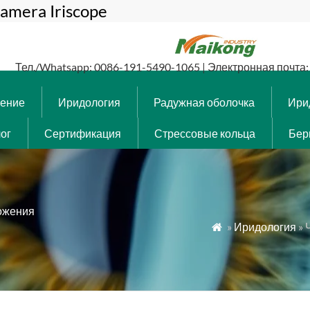
amera Iriscope
Тел./Whatsapp: 0086-191-5490-1065 | Электронная почта: 
чение
Иридология
Радужная оболочка
Ири
ог
Сертификация
Стрессовые кольца
Бер
ложения
»
Иридология
» 
