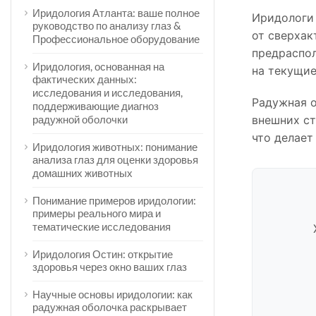
Иридология Атланта: ваше полное
Иридологи 
руководство по анализу глаз &
от сверхак
Профессиональное оборудование
предраспол
Иридология, основанная на
на текущие
фактических данных:
исследования и исследования,
Радужная о
поддерживающие диагноз
внешних ст
радужной оболочки
что делает
Иридология животных: понимание
анализа глаз для оценки здоровья
домашних животных
Понимание примеров иридологии:
примеры реального мира и
тематические исследования
Иридология Остин: открытие
здоровья через окно ваших глаз
Научные основы иридологии: как
радужная оболочка раскрывает